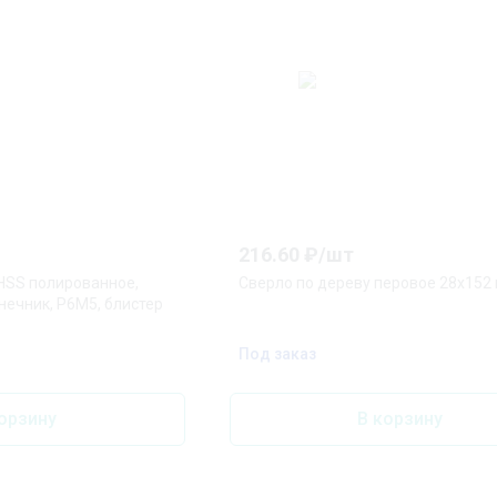
216.60
₽/
шт
HSS полированное,
Сверло по дереву перовое 28x152
ечник, Р6М5, блистер
Под заказ
орзину
В корзину