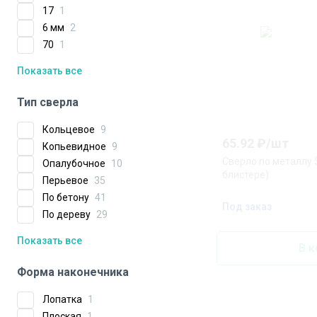
17
1
6 мм
2
70
1
Показать все
Тип сверла
Кольцевое
9
65.92
₽/
шт
Копьевидное
9
Сверло по металлу 5
Опалубочное
10
блистере)
Перьевое
35
По бетону
41
Под заказ
По дереву
29
Показать все
В к
Форма наконечника
Лопатка
1
Плоская
1