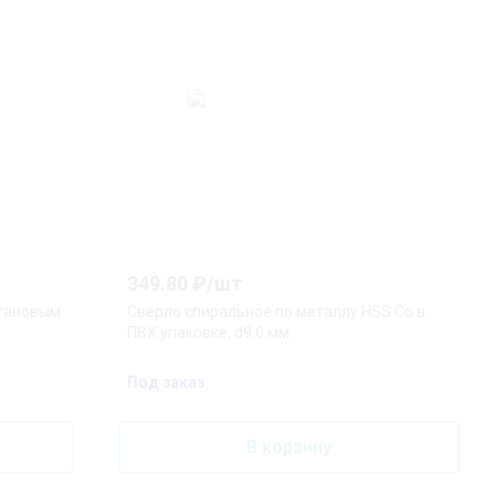
349.80
₽/
шт
итановым
Сверло спиральное по металлу HSS Co в
ПВХ упаковке, d9.0 мм
Под заказ
В корзину