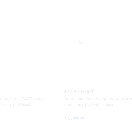
427.97
₽/
шт
ллу, сталь Р4М2, класс
Сверло левиса по дереву, шестиг
 170шт(1-10мм)
хвостовик 14x235/160мм
Под заказ