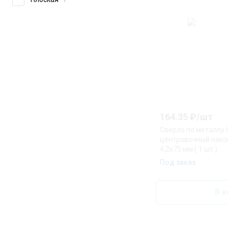
164.35
₽/
шт
Сверло по металлу 
центровочный након
4,2х75 мм ( 1 шт.)
Под заказ
В к