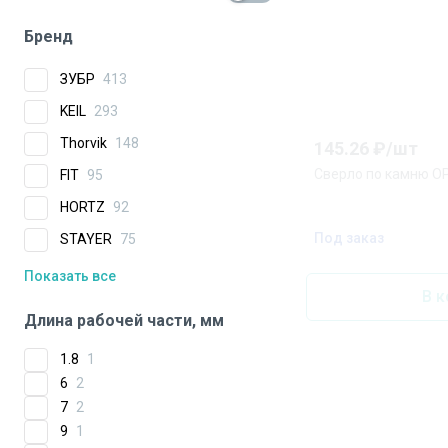
Бренд
ЗУБР
413
KEIL
293
Thorvik
148
145.26
₽/
шт
Сверло по камню O
FIT
95
HORTZ
92
Под заказ
STAYER
75
Показать все
В к
Длина рабочей части, мм
1.8
1
6
2
7
2
9
1