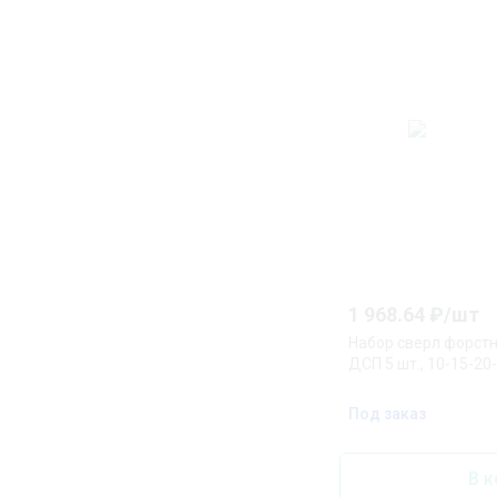
1 968.64
₽/
шт
Набор сверл форстн
ДСП 5 шт., 10-15-2
Под заказ
В к