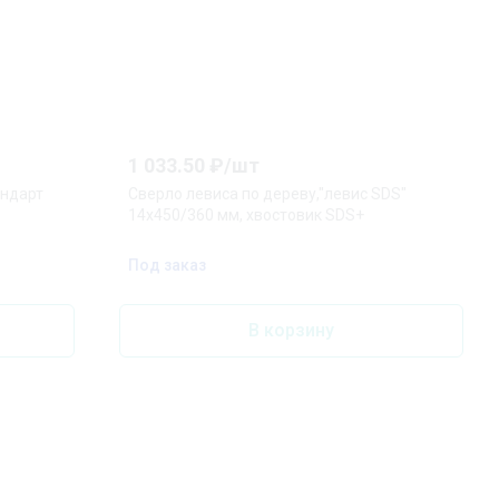
1 033.50
₽/
шт
андарт
Сверло левиса по дереву,"левис SDS"
14x450/360 мм, хвостовик SDS+
Под заказ
В корзину