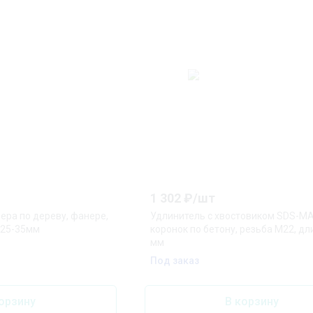
1 302
₽/
шт
ера по дереву, фанере,
Удлинитель с хвостовиком SDS-M
0-25-35мм
коронок по бетону, резьба М22, дл
мм
Под заказ
орзину
В корзину