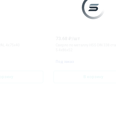
73.68
₽/
шт
PAL 4x75x40
Сверло по металлу HSS DIN 338 ст
5.4x86x52
Под заказ
орзину
В корзину