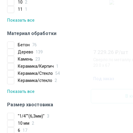
10
2
11
1
Показать все
Материал обработки
Бетон
76
7 229.26
₽/
шт
Дерево
139
Камень
23
Сверло по металлу 
20.0 х 67
Керамика/Кирпич
1
Керамика/Стекло
54
Под заказ
Керамика/стекло
2
Показать все
В к
Размер хвостовика
"1/4""(6,3мм)"
3
10 мм
2
6
17