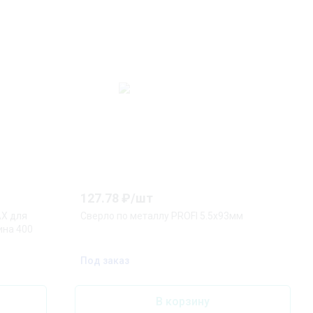
127.78
₽/
шт
AX для
Сверло по металлу PROFI 5.5х93мм
ина 400
Под заказ
В корзину