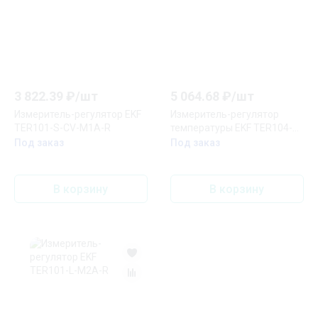
3 822.39
₽/
шт
5 064.68
₽/
шт
Измеритель-регулятор EKF
Измеритель-регулятор
TER101-S-CV-M1A-R
температуры EKF TER104-D-
T-R
Под заказ
Под заказ
В корзину
В корзину