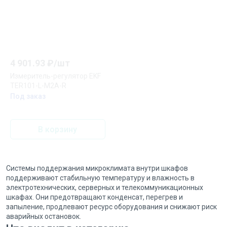
4 901.93
₽/
шт
Измеритель-регулятор EKF
TER101-L-M2A-R
Под заказ
В корзину
Системы поддержания микроклимата внутри шкафов
поддерживают стабильную температуру и влажность в
электротехнических, серверных и телекоммуникационных
шкафах. Они предотвращают конденсат, перегрев и
запыление, продлевают ресурс оборудования и снижают риск
аварийных остановок.