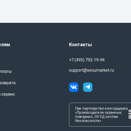
елям
Контакты
+7 (495) 792-19-94
support@secumarket.ru
оплаты
озврата
и сервис
При партнерстве консорциума
«Производители охранных,
пожарных, СКУД систем
безопасности»