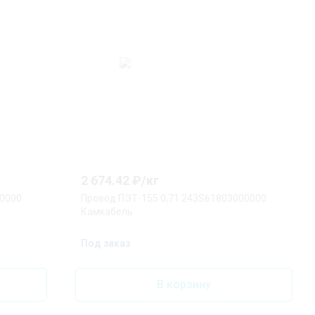
2 674.42
₽/
кг
00000
Провод ПЭТ-155 0,71 243S61803000000
Камкабель
Под заказ
В корзину