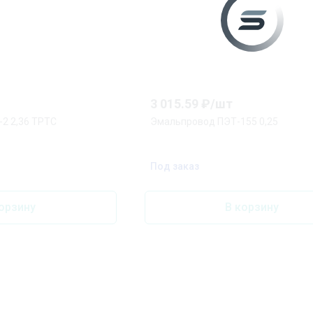
3 015.59
₽/
шт
Эмальпровод ПЭТВ-2 2,36 ТРТС
Эмальпровод ПЭТ-155 0,25
Под заказ
орзину
В корзину