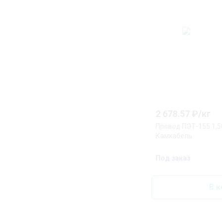
2 678.57
₽/
кг
Провод ПЭТ-155 1,
Камкабель
Под заказ
В к