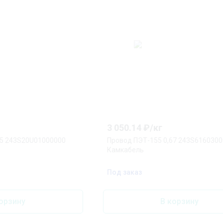
3 050.14
₽/
кг
35 243S20U01000000
Провод ПЭТ-155 0,67 243S616030
Камкабель
Под заказ
орзину
В корзину