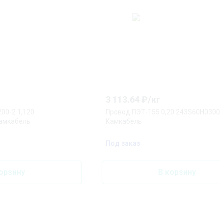
3 113.64
₽/
кг
00-2 1,120
Провод ПЭТ-155 0,20 243S60H030
амкабель
Камкабель
Под заказ
орзину
В корзину