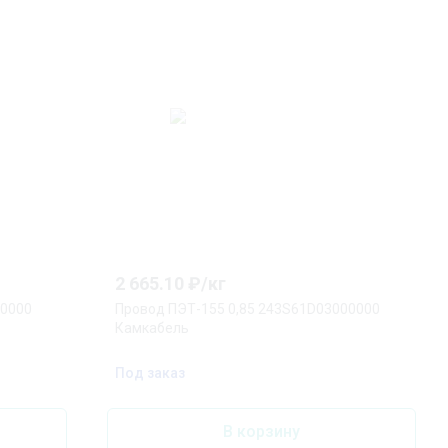
2 665.10
₽/
кг
00000
Провод ПЭТ-155 0,85 243S61D03000000
Камкабель
Под заказ
В корзину