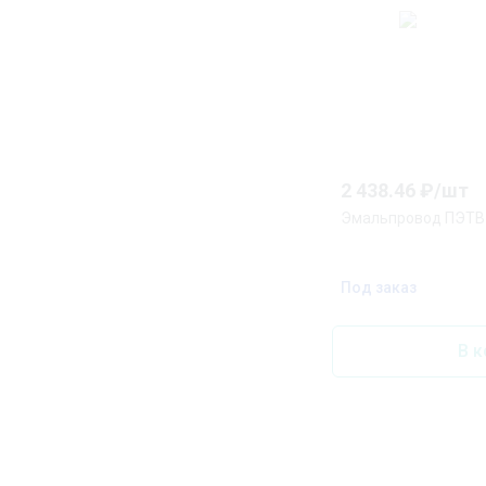
2 438.46
₽/
шт
Эмальпровод ПЭТВ-
Под заказ
В к