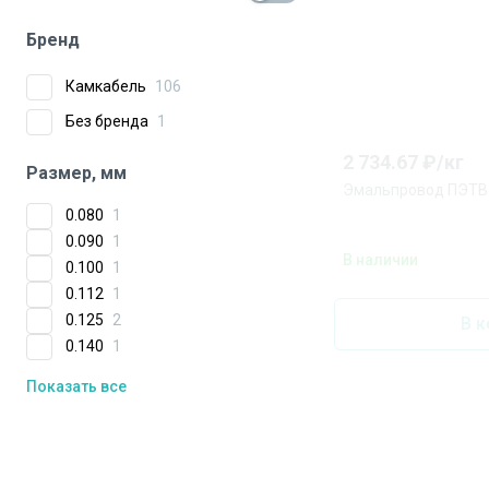
Бренд
Камкабель
106
Без бренда
1
2 734.67
₽/
кг
Размер, мм
0.080
1
0.090
1
В наличии
0.100
1
0.112
1
0.125
2
В к
0.140
1
Показать все