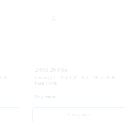
2 692.26
₽/
кг
00000
Провод ПЭТ-155 1,32 243S61R03000000
Камкабель
Под заказ
В корзину