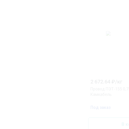
2 672.64
₽/
кг
Провод ПЭТ-155 0,
Камкабель
Под заказ
В к