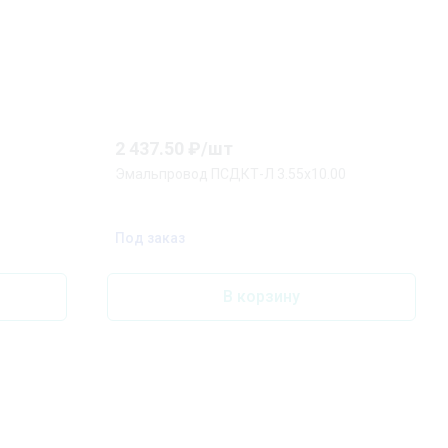
2 437.50
₽/
шт
Эмальпровод ПСДКТ-Л 3.55х10.00
Под заказ
В корзину