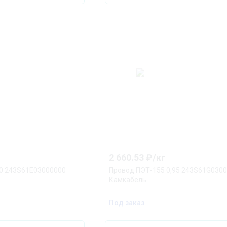
2 660.53
₽/
кг
90 243S61E03000000
Провод ПЭТ-155 0,95 243S61G030
Камкабель
Под заказ