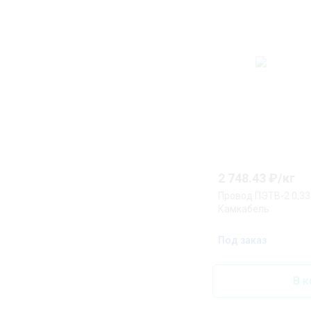
2 748.43
₽/
кг
Провод ПЭТВ-2 0,3
Камкабель
Под заказ
В к