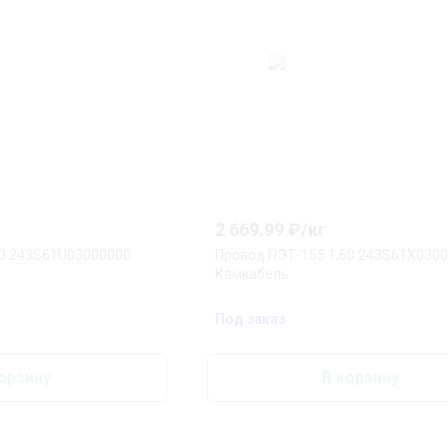
2 669.99
₽/
кг
50 243S61U03000000
Провод ПЭТ-155 1,60 243S61X030
Камкабель
Под заказ
орзину
В корзину