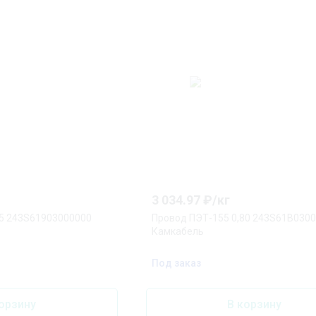
3 034.97
₽/
кг
75 243S61903000000
Провод ПЭТ-155 0,80 243S61B030
Камкабель
Под заказ
орзину
В корзину