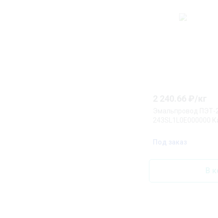
2 240.66
₽/
кг
Эмальпровод ПЭТ-2
243SL1L0E000000 К
Под заказ
В к