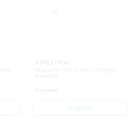
2 695.67
₽/
кг
00000
Провод ПЭТ-155 0,50 243S61103000000
Камкабель
Под заказ
В корзину