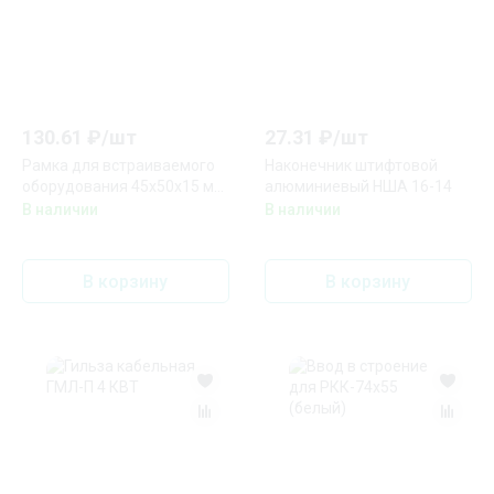
130.61
₽/
шт
27.31
₽/
шт
Рамка для встраиваемого
Наконечник штифтовой
оборудования 45х50х15 мм
алюминиевый НША 16-14
для РКК-100х60 и 100х40
В наличии
В наличии
(белый)
В корзину
В корзину