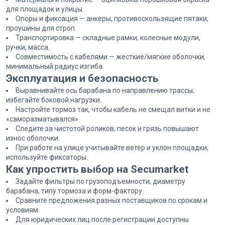
для площадок и улицы.
Опоры и фиксация — анкеры, противоскользящие пятаки,
проушины для строп.
Транспортировка — складные рамки, колесные модули,
ручки, масса.
Совместимость с кабелями — жесткие/мягкие оболочки,
минимальный радиус изгиба.
Эксплуатация и безопасность
Выравнивайте ось барабана по направлению трассы;
избегайте боковой нагрузки.
Настройте тормоз так, чтобы кабель не смещал витки и не
«саморазматывался».
Следите за чистотой роликов; песок и грязь повышают
износ оболочки.
При работе на улице учитывайте ветер и уклон площадки;
используйте фиксаторы.
Как упростить выбор на Secumarket
Задайте фильтры по грузоподъемности, диаметру
барабана, типу тормоза и форм-фактору.
Сравните предложения разных поставщиков по срокам и
условиям.
Для юридических лиц после регистрации доступны