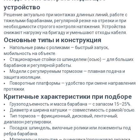
устройство
Решение актуально при монтажах длинных линий, работе с
тяжелыми барабанами, регулярной резке на отрезки и при
необходимости строгого контроля натяжения. Устройства
снижают нагрузку на бригаду и уменьшают отходы кабеля.
Основные типы и конструкция
Напольные рамы с роликами — быстрый запуск,
мобильность на объекте.
Стационарные стойки со шпинделем (осью) — для больших
барабанов и регулярной работы.
Модели с регулируемым тормозом — плавная подача и
защита изоляции.
Поворотные платформы — удобство при смене направления
протяжки.
Критичные характеристики при подборе
Грузоподъемность и масса барабана — с запасом 15–25%.
Диаметр и ширина катушки — совместимость с рамой/осью.
Тип тормоза — фрикционный, дисковый, ленточный;
диапазон регулировки.
Посадка: шпиндель, вилочные ролики или ложементы под
ребра барабана.
Материалы и покрытие — оцинковка/порошковая окраска