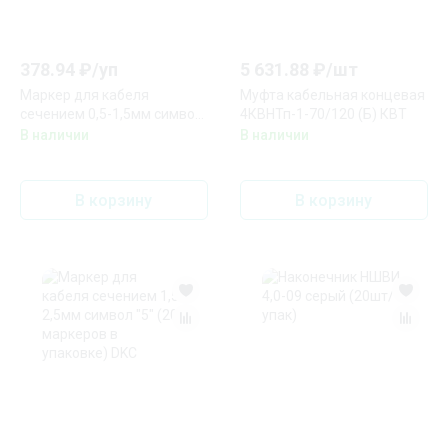
378.94
₽/
уп
5 631.88
₽/
шт
Маркер для кабеля
Муфта кабельная концевая
сечением 0,5-1,5мм символ
4КВНТп-1-70/120 (Б) КВТ
"B" (200 маркеров в
В наличии
В наличии
упаковке) DKC
В корзину
В корзину