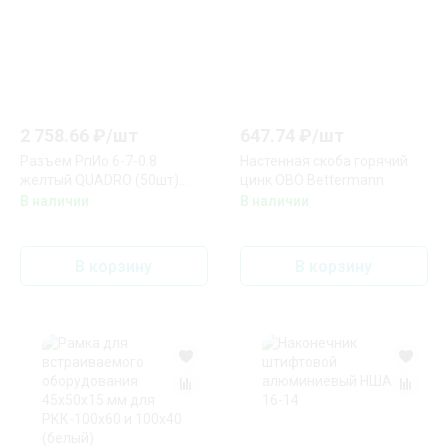
2 758.66
₽/
шт
647.74
₽/
шт
Разъем РпИо 6-7-0.8
Настенная скоба горячий
желтый QUADRO (50шт)
цинк OBO Bettermann
DKC
В наличии
В наличии
В корзину
В корзину