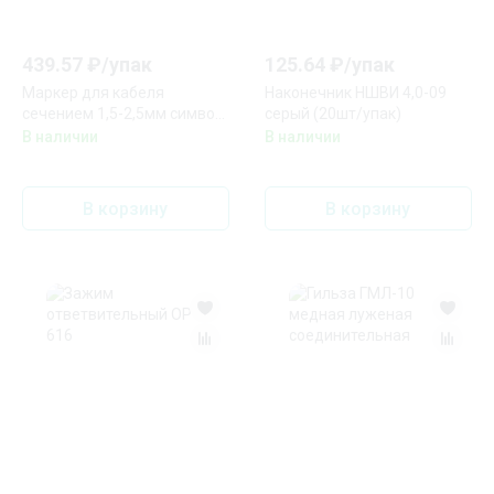
439.57
₽/
упак
125.64
₽/
упак
Маркер для кабеля
Наконечник НШВИ 4,0-09
сечением 1,5-2,5мм символ
серый (20шт/упак)
"5" (200 маркеров в
В наличии
В наличии
упаковке) DKC
В корзину
В корзину