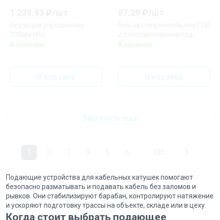
1 239.93
₽/
шт
87.29
₽/
шт
Редукция упрощенная
Гильза соединительная ГСИ
200мм Н50
2.5 изолированная под
опрессовку (упаковка 10
В наличии
В наличии
шт.) NO-225-42
В корзину
В корзину
Загрузить еще
1
2
3
4
5
6
...
335
Подающие устройства для кабельных катушек помогают
безопасно разматывать и подавать кабель без заломов и
рывков. Они стабилизируют барабан, контролируют натяжение
и ускоряют подготовку трассы на объекте, складе или в цеху.
Когда стоит выбрать подающее