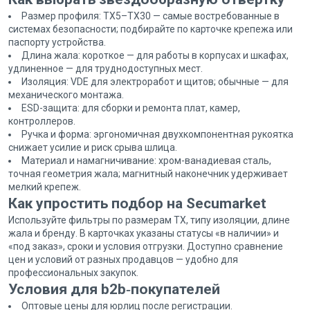
Размер профиля: TX5–TX30 — самые востребованные в
системах безопасности; подбирайте по карточке крепежа или
паспорту устройства.
Длина жала: короткое — для работы в корпусах и шкафах,
удлиненное — для труднодоступных мест.
Изоляция: VDE для электроработ и щитов; обычные — для
механического монтажа.
ESD-защита: для сборки и ремонта плат, камер,
контроллеров.
Ручка и форма: эргономичная двухкомпонентная рукоятка
снижает усилие и риск срыва шлица.
Материал и намагничивание: хром-ванадиевая сталь,
точная геометрия жала; магнитный наконечник удерживает
мелкий крепеж.
Как упростить подбор на Secumarket
Используйте фильтры по размерам TX, типу изоляции, длине
жала и бренду. В карточках указаны статусы «в наличии» и
«под заказ», сроки и условия отгрузки. Доступно сравнение
цен и условий от разных продавцов — удобно для
профессиональных закупок.
Условия для b2b‑покупателей
Оптовые цены для юрлиц после регистрации.