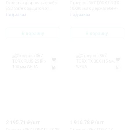
Отвертка для точных работ
Отвертка 367 TORX SB TX
ESD Safe с защитой от
10X80 мм с держателем-
статического напряжения
еврослот WERA
Под заказ
Под заказ
TX8х60 Felo
В корзину
В корзину
2 195.71
₽/
шт
1 916.78
₽/
шт
Отвертка 367 TORX PLUS 25
Отвертка 367 TORX TX