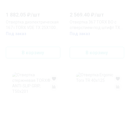
1 882.05
₽/
шт
2 569.40
₽/
шт
Отвертка диэлектрическая
Отвертка 367 TORX BO с
167 i TORX VDE TX 25X100
отверстием под штифт TX
мм
20X300 мм
Под заказ
Под заказ
В корзину
В корзину