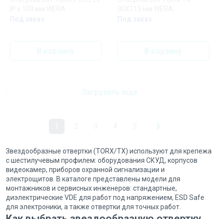
IP x 100 мм WERA
30X115 мм WERA
Под заказ
Под заказ
В корзину
В корзину
Загрузить еще
1
2
3
4
5
Звездообразные отвертки (TORX/TX) используют для крепежа
с шестилучевым профилем: оборудования СКУД, корпусов
видеокамер, приборов охранной сигнализации и
электрощитов. В каталоге представлены модели для
монтажников и сервисных инженеров: стандартные,
диэлектрические VDE для работ под напряжением, ESD Safe
для электроники, а также отвертки для точных работ.
Как выбрать звездообразную отвертку