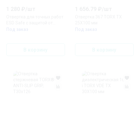
1 280
₽/
шт
1 656.79
₽/
шт
Отвертка для точных работ
Отвертка 367 TORX TX
ESD Safe с защитой от
25X100 мм
статического напряжения
Под заказ
Под заказ
TX9х60
В корзину
В корзину