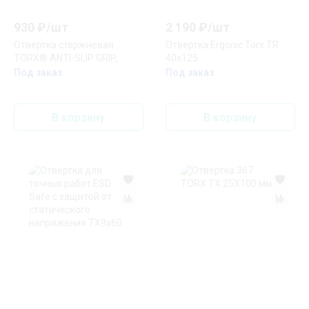
930
₽/
шт
2 190
₽/
шт
Отвертка стержневая
Отвертка Ergonic Torx TR
TORX® ANTI-SLIP GRIP,
40х125
T50х201
Под заказ
Под заказ
В корзину
В корзину