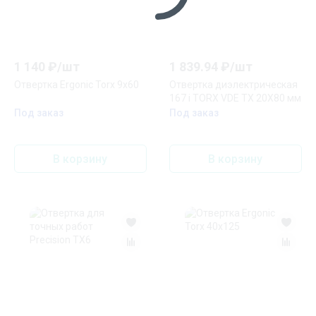
1 140
₽/
шт
1 839.94
₽/
шт
Отвертка Ergonic Torx 9х60
Отвертка диэлектрическая
167 i TORX VDE TX 20X80 мм
Под заказ
Под заказ
В корзину
В корзину