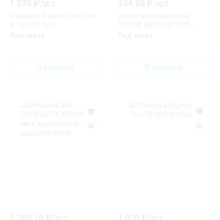
1 570
₽/
шт
334.80
₽/
шт
Отвертка Ergonic Torx Plus
Отвертка стержневая
IP 15х100 Felo
TORX® ANTI-SLIP GRIP,
T5x61 Jonnesway
Под заказ
Под заказ
В корзину
В корзину
1 783.10
₽/
шт
1 930
₽/
шт