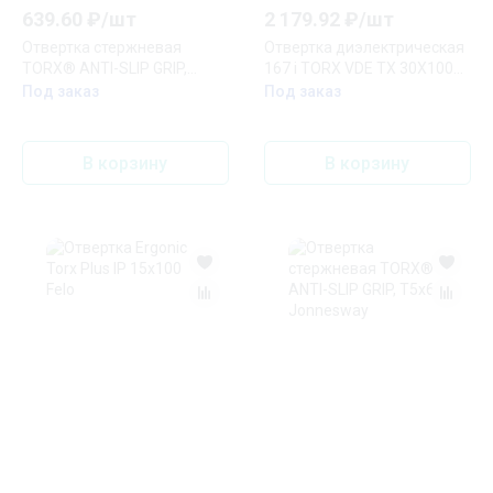
639.60
₽/
шт
2 179.92
₽/
шт
Отвертка стержневая
Отвертка диэлектрическая
TORX® ANTI-SLIP GRIP,
167 i TORX VDE TX 30X100
T30х126
мм
Под заказ
Под заказ
В корзину
В корзину