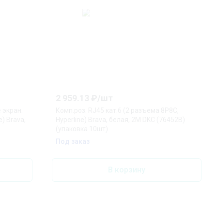
2 959.13
₽/
шт
 экран.
Комп.роз. RJ45 кат.6 (2 разъема 8P8C,
e) Brava,
Hyperline) Brava, белая, 2М DKC (76452B)
(упаковка 10шт)
Под заказ
В корзину