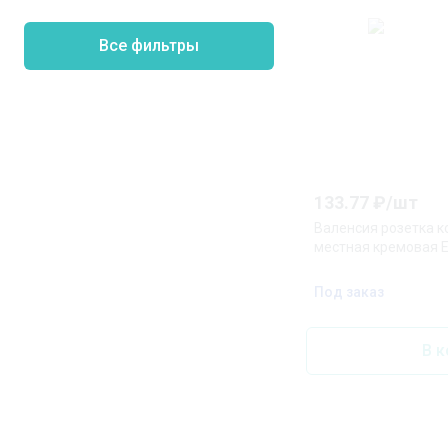
Все фильтры
133.77
₽/
шт
Валенсия розетка к
местная кремовая 
Под заказ
В к