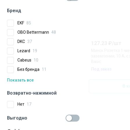
Бренд
EKF
85
OBO Bettermann
48
DKC
37
127.23
₽/
шт
Минск Розетка 1-ме
Lezard
19
заземления, 10 А, с
Cabeus
10
Basic
Под заказ
Без бренда
11
Показать все
В к
Возвратно-нажимной
Нет
17
Выгодно