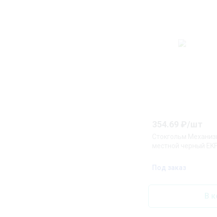
354.69
₽/
шт
Стокгольм Механизм
местной черный EK
Под заказ
В к