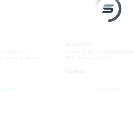
56.26
₽/
шт
стная СП без
Розетка RJ-45 1-местная ОП Минск,
 защ.штор., белая EKF
120В, тёмное дерево EKF
Под заказ
орзину
В корзину