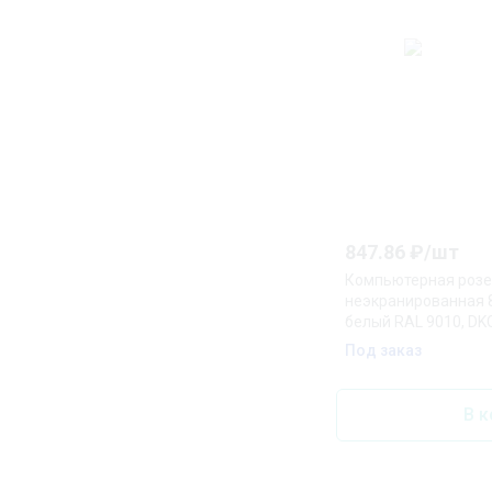
847.86
₽/
шт
Компьютерная розет
неэкранированная 8P
белый RAL 9010, DK
Под заказ
В к