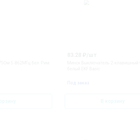
83.28
₽/
шт
 75Ом 5-862МГц бел. Рим
Минск Выключатель 2-клавишный 
белый EKF Basic
Под заказ
орзину
В корзину