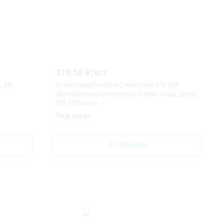
319.58
₽/
шт
 1А,
Стокгольм Розетка 2-местная б/з 10А
автоматические клеммы белая с защ. штор.
EKF PROxima
Под заказ
В корзину