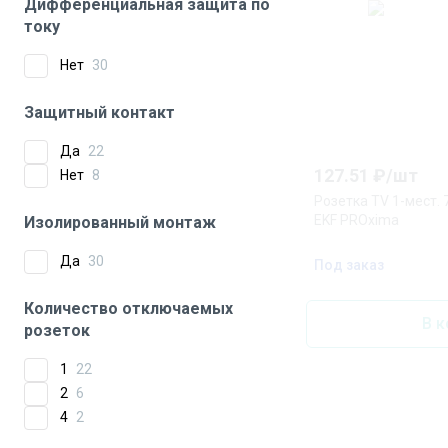
Дифференциальная защита по
току
Нет
30
Защитный контакт
Да
22
127.51
₽/
шт
Нет
8
Розетка TV 1-мест.
EKF PROxima
Изолированный монтаж
Да
30
Под заказ
Количество отключаемых
В к
розеток
1
22
2
6
4
2