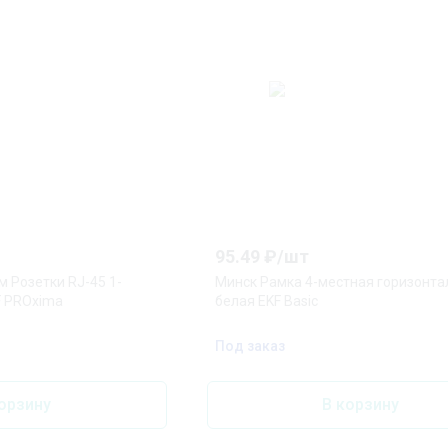
95.49
₽/
шт
 Розетки RJ-45 1-
Минск Рамка 4-местная горизонта
F PROxima
белая EKF Basic
Под заказ
орзину
В корзину