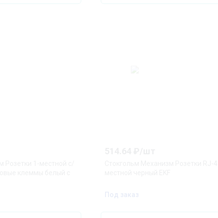
514.64
₽/
шт
 Розетки 1-местной с/
Стокгольм Механизм Розетки RJ-4
товые клеммы белый с
местной черный EKF
Под заказ