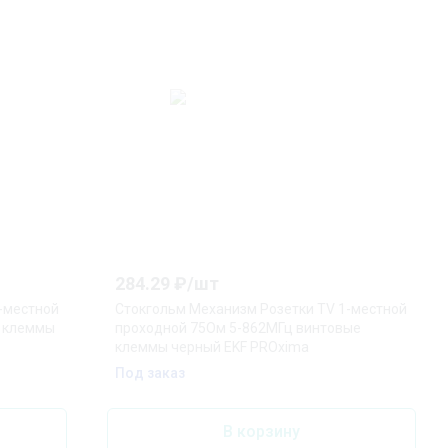
284.29
₽/
шт
-местной
Стокгольм Механизм Розетки TV 1-местной
е клеммы
проходной 75Ом 5-862МГц винтовые
клеммы черный EKF PROxima
Под заказ
В корзину