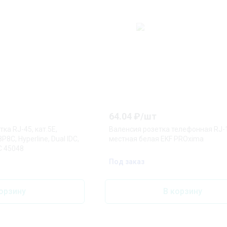
64.04
₽/
шт
ка RJ-45, кат.5Е,
Валенсия розетка телефонная RJ-1
8C, Hyperline, Dual IDC,
местная белая EKF PROxima
C 45048
Под заказ
орзину
В корзину