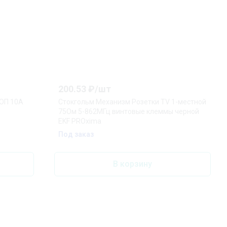
200.53
₽/
шт
ОП 10А
Стокгольм Механизм Розетки TV 1-местной
75Ом 5-862МГц винтовые клеммы черной
EKF PROxima
Под заказ
В корзину