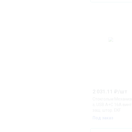
2 031.11
₽/
шт
Стокгольм Механизм
з, USB A+C 16А вин
защ. штор. EKF
Под заказ