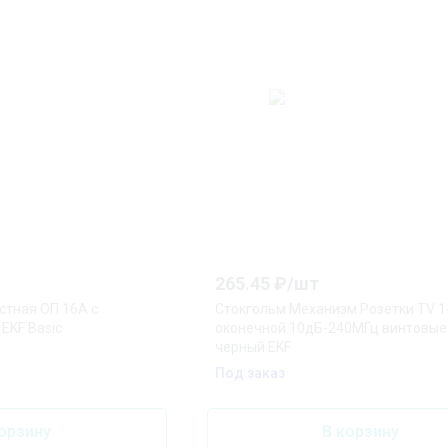
265.45
₽/
шт
стная ОП 16А с
Стокгольм Механизм Розетки TV 1
EKF Basic
оконечной 10дБ-240МГц винтовы
черный EKF
Под заказ
орзину
В корзину