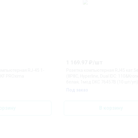
1 169.97
₽/
шт
омпьютерная RJ-45 1-
Розетка компьютерная RJ45 кат.5e
EKF PROxima
(8P8C, Hyperline, Dual IDC: 110&Kron
белая, 1мод DKC 76457B (10 шт/уп)
Под заказ
орзину
В корзину