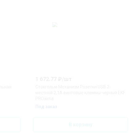
1 672.77
₽/
шт
льная
Стокгольм Механизм Розетки USB 2-
местной 2,1А винтовые клеммы черный EKF
PROxima
Под заказ
В корзину