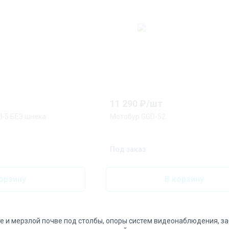
11 290
₽/
шт
ll-5 БЕЗ шнека
Мотобур GGD-52
Под заказ
орзину
В корзину
те и мерзлой почве под столбы, опоры систем видеонаблюдения, 