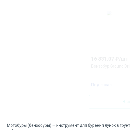
16 831.07
₽/
шт
Бензобур Ground Dri
Под заказ
В к
Мотобуры (бензобуры) — инструмент для бурения лунок в грун