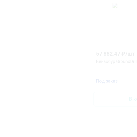
57 882.47
₽/
шт
Бензобур GroundDri
Под заказ
В к