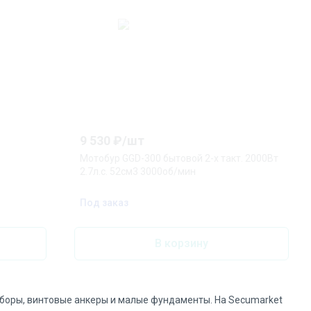
9 530
₽/
шт
Мотобур GGD-300 бытовой 2-х такт. 2000Вт
2.7л.с. 52см3 3000об/мин
Под заказ
В корзину
заборы, винтовые анкеры и малые фундаменты. На Secumarket