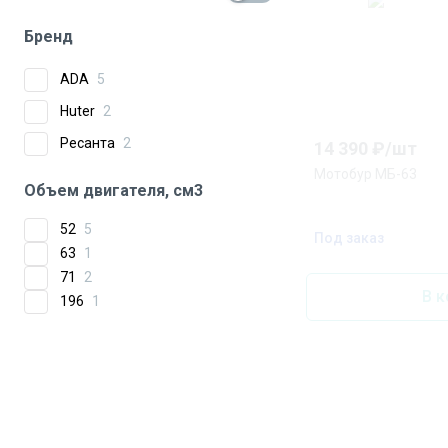
Бренд
ADA
5
Huter
2
Ресанта
2
14 390
₽/
шт
Мотобур МБ-63
Объем двигателя, см3
52
5
Под заказ
63
1
71
2
В к
196
1