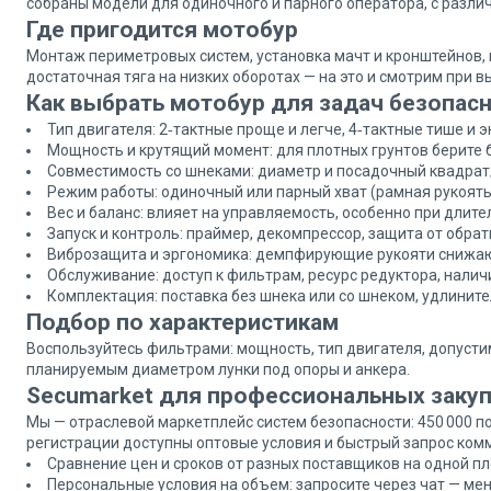
собраны модели для одиночного и парного оператора, с разл
Где пригодится мотобур
Монтаж периметровых систем, установка мачт и кронштейнов, 
достаточная тяга на низких оборотах — на это и смотрим при в
Как выбрать мотобур для задач безопас
Тип двигателя: 2‑тактные проще и легче, 4‑тактные тише и 
Мощность и крутящий момент: для плотных грунтов берите б
Совместимость со шнеками: диаметр и посадочный квадрат
Режим работы: одиночный или парный хват (рамная рукоять 
Вес и баланс: влияет на управляемость, особенно при длите
Запуск и контроль: праймер, декомпрессор, защита от обрат
Виброзащита и эргономика: демпфирующие рукояти снижают
Обслуживание: доступ к фильтрам, ресурс редуктора, налич
Комплектация: поставка без шнека или со шнеком, удлините
Подбор по характеристикам
Воспользуйтесь фильтрами: мощность, тип двигателя, допустим
планируемым диаметром лунки под опоры и анкера.
Secumarket для профессиональных заку
Мы — отраслевой маркетплейс систем безопасности: 450 000 поз
регистрации доступны оптовые условия и быстрый запрос ком
Сравнение цен и сроков от разных поставщиков на одной п
Персональные условия на объем: запросите через чат — ме