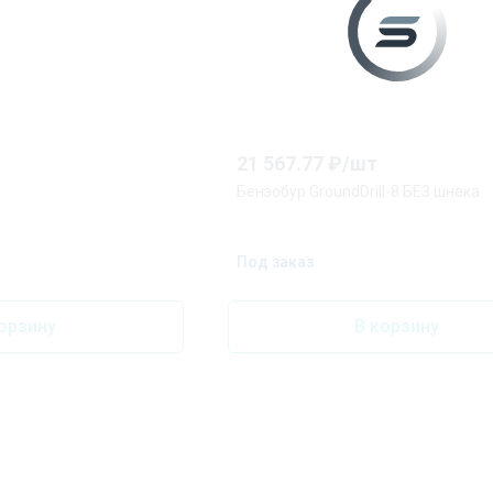
21 567.77
₽/
шт
Бензобур GroundDrill-8 БЕЗ шнека
Под заказ
орзину
В корзину