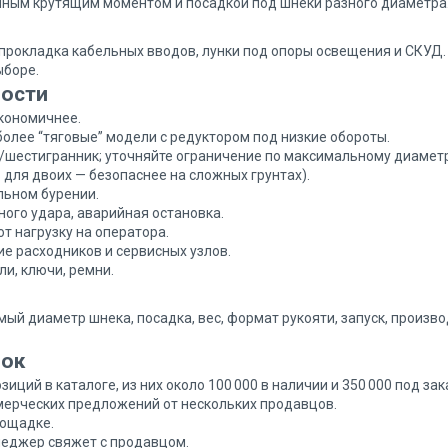
ичным крутящим моментом и посадкой под шнеки разного диаметра
прокладка кабельных вводов, лунки под опоры освещения и СКУД.
ыборе.
ности
экономичнее.
олее “тяговые” модели с редуктором под низкие обороты.
/шестигранник; уточняйте ограничение по максимальному диаметр
для двоих — безопаснее на сложных грунтах).
льном бурении.
ного удара, аварийная остановка.
 нагрузку на оператора.
ие расходников и сервисных узлов.
ли, ключи, ремни.
ый диаметр шнека, посадка, вес, формат рукояти, запуск, произво
пок
иций в каталоге, из них около 100 000 в наличии и 350 000 под з
мерческих предложений от нескольких продавцов.
лощадке.
неджер свяжет с продавцом.