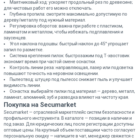
Маятниковый ход: ускоряет продольный рез по древесине;
для чистовых работ его можно отключать.
Глубина пропила: смотрите максимально допустимую по
дереву/металлу под нужный материал.
Регулировка оборотов: важна при работе с пластиком,
ламинатом и металлом, чтобы избежать подплавления и
заусенцев.
Угол наклона подошвы: быстрый наклон до 45° упрощает
запил по разметке.
Система крепления пилок: быстрозажим под Т-хвостовик
экономит время при частой смене оснастки.
Контроль линии реза: направляющая, лазер или подсветка
повышают точность на неровном освещении.
Пылеотвод: штуцер под пылесос снижает пыль и улучшает
видимость линии.
Оснастка: выбирайте пилки под материал — дерево, металл,
ламинат, алюминий; зуб и разводка влияют на чистоту края.
Покупка на Secumarket
Secumarket — отраслевой маркетплейс систем безопасности и
профильного инструмента. В каталоге — позиции в наличии и
под заказ. Для юридических лиц после регистрации доступны
оптовые цены. На крупный объем поставщики часто согласуют
персональную скидку — напишите в чат, менеджер свяжется с