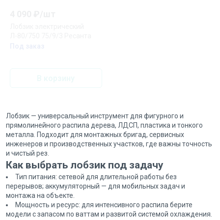
4 090
₽/
шт
Лобзик электрический
Л-80/750 75/9/3 Ресанта
Под заказ
В корзину
Лобзик — универсальный инструмент для фигурного и
прямолинейного распила дерева, ЛДСП, пластика и тонкого
металла. Подходит для монтажных бригад, сервисных
инженеров и производственных участков, где важны точность
и чистый рез.
Как выбрать лобзик под задачу
Тип питания: сетевой для длительной работы без
перерывов; аккумуляторный — для мобильных задач и
монтажа на объекте.
Мощность и ресурс: для интенсивного распила берите
модели с запасом по ваттам и развитой системой охлаждения.