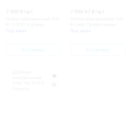
7 400
₽/
шт
7 060.67
₽/
шт
Лобзик электрический, 800
Лобзик электрический, 500
Вт, 0-3000 ход/мин,
Вт, кейс, Профессионал
быстрозажимной патрон,
Под заказ
Под заказ
маятник 100 мм, лазер
В корзину
В корзину