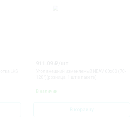
911.09
₽/
шт
отка LKS
Угол внешний изменяемый NEAV 60x60 (70-
120°)(розница, 1 шт в пакете)
В наличии
В корзину