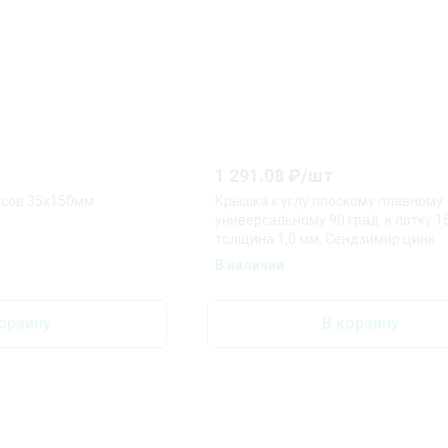
1 291.08
₽/
шт
усов 35х150мм
Крышка к углу плоскому плавному
универсальному 90 град. к лотку 15
толщина 1,0 мм, Сендзимир цинк
В наличии
орзину
В корзину