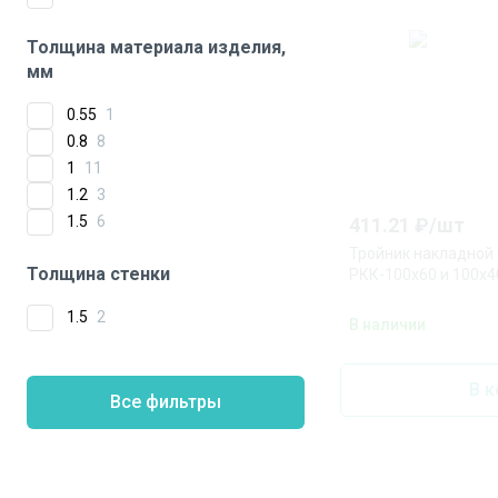
Толщина материала изделия,
мм
0.55
1
0.8
8
1
11
1.2
3
1.5
6
411.21
₽/
шт
Тройник накладной 
Толщина стенки
РКК-100х60 и 100х4
1.5
2
В наличии
В к
Все фильтры