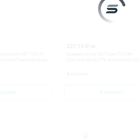
227.15
₽/
м
нтального 90° 100х15
Крышка лотка 50х15 мм (0,7) 3м
ого лотка ПожТехКабель
ПожТехКабель PTK-Accessories (54
В наличии
орзину
В корзину