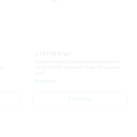
1 157.56
₽/
шт
Крышка к повороту вертикальному вниз к
0,
лотку 200х50, толщина 1,0 мм, Сендзимир
цинк
В наличии
В корзину