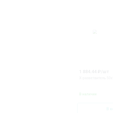
1 884.44
₽/
шт
Х-разветвитель 50
В наличии
В к