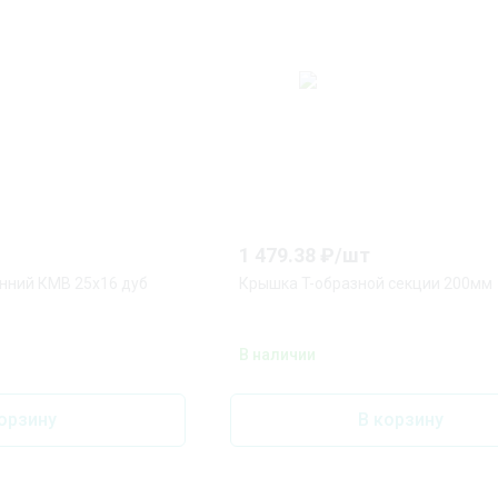
1 479.38
₽/
шт
нний КМВ 25х16 дуб
Крышка T-образной секции 200мм
В наличии
орзину
В корзину