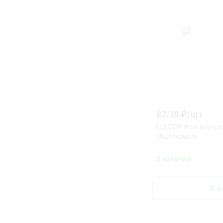
82.38
₽/
шт
ELECOR Угол внутре
(4шт/компл)
В наличии
В к