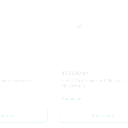
85.60
₽/
шт
листового лотка
ELECOR Угол внешний КМН 25х16 с
(4шт/компл)
В наличии
орзину
В корзину