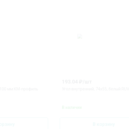
193.04
₽/
шт
х100 мм КМ-профиль
Угол внутренний, 74х55, белый RUVi
В наличии
орзину
В корзину