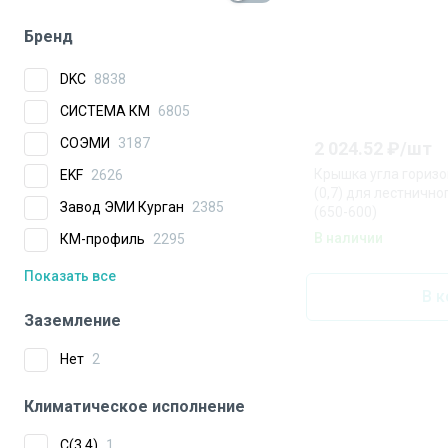
Бренд
DKC
8838
СИСТЕМА КМ
6805
СОЭМИ
3187
2 024.52
₽/
шт
Крышка угла горизо
EKF
2626
(0,7) для лестничн
Завод ЭМИ Курган
2385
(650-600)
В наличии
КМ-профиль
2295
Показать все
В к
Заземление
Нет
2
Климатическое исполнение
C(3.4)
1