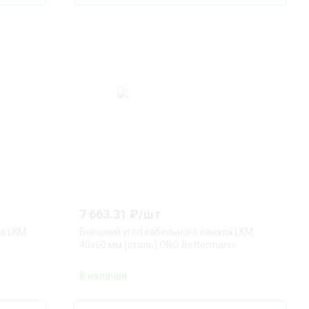
7 663.31
₽/
шт
ла LKM
Внешний угол кабельного канала LKM
40x60 мм (сталь) OBO Bettermann
В наличии