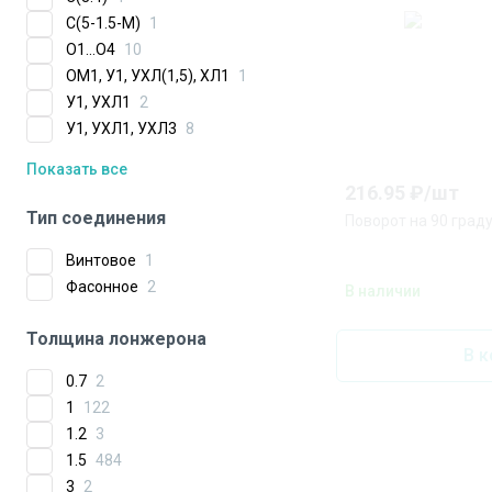
C(5-1.5-M)
1
О1...О4
10
ОМ1, У1, УХЛ(1,5), ХЛ1
1
У1, УХЛ1
2
У1, УХЛ1, УХЛ3
8
Показать все
216.95
₽/
шт
Тип соединения
Поворот на 90 град
Винтовое
1
Фасонное
2
В наличии
Толщина лонжерона
В к
0.7
2
1
122
1.2
3
1.5
484
3
2