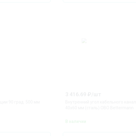
3 416.69
₽/
шт
ции 90 град. 500 мм
Внутренний угол кабельного кана
40x60 мм (сталь) OBO Bettermann
В наличии