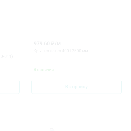
979.60
₽/
м
Крышка лотка 400 L2500 мм
0-011)
В наличии
В корзину