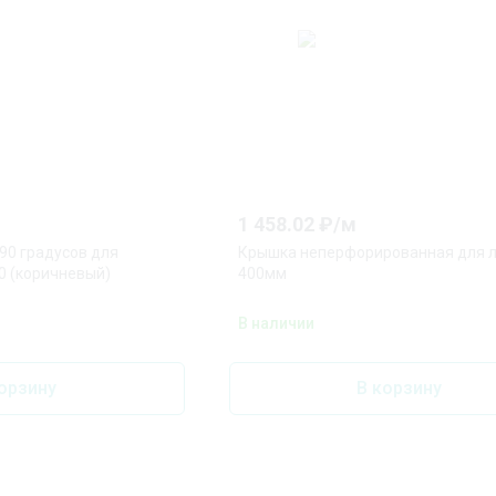
1 458.02
₽/
м
90 градусов для
Крышка неперфорированная для л
0 (коричневый)
400мм
В наличии
орзину
В корзину