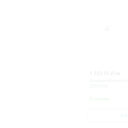
1 523.51
₽/
м
Крышка кабельного 
200x3000
В наличии
В к