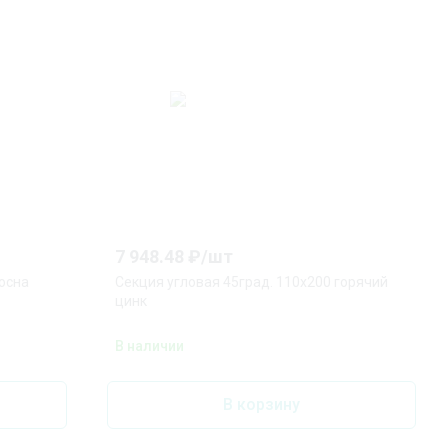
7 948.48
₽/
шт
осна
Секция угловая 45град. 110x200 горячий
цинк
В наличии
В корзину