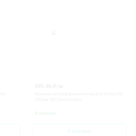
695.46
₽/
м
nil
Крышка неперфорированная для лотка LKS
300мм OBO Bettermann
В наличии
В корзину