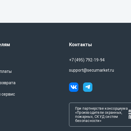
елям
Контакты
+7 (495) 792-19-94
support@secumarket.ru
оплаты
озврата
и сервис
При партнерстве консорциума
«Производители охранных,
пожарных, СКУД систем
безопасности»