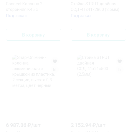
Connect Колонна 2-
Стойка STRUT двойная
сторонняя К45 с
ССД-41х41х2800 (2,5мм)
телескопическим упором
Под заказ
Под заказ
110х80 мм 3м SC алюминий
В корзину
В корзину
6 987.06
₽/
шт
2 152.94
₽/
шт