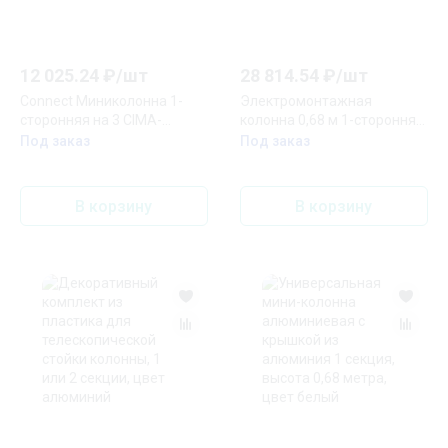
12 025.24
₽/
шт
28 814.54
₽/
шт
Connect Миниколонна 1-
Электромонтажная
сторонняя на 3 CIMA-
колонна 0,68 м 1-сторонняя
модуля
70x140x675 мм (алюминий,
Под заказ
Под заказ
471х715(125)х1095(164) мм
белый)
SC белый
В корзину
В корзину