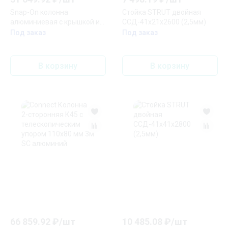
Snap-On колонна
Стойка STRUT двойная
алюминиевая с крышкой из
ССД-41х21х2600 (2,5мм)
алюминия 2 секции 2,77
Под заказ
Под заказ
метра, с возможностью
увеличения высоты
колонны до 4,05 метра,
В корзину
В корзину
цвет алюминий
66 859.92
₽/
шт
10 485.08
₽/
шт