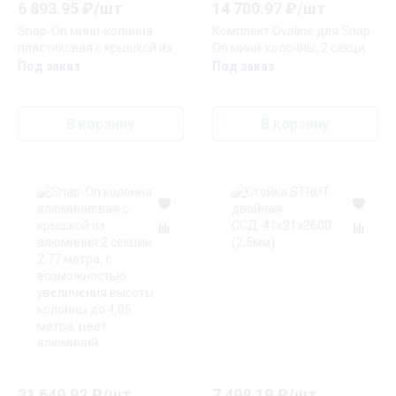
6 893.95
₽/
шт
14 700.97
₽/
шт
Snap-On мини-колонна
Комплект Ovaline для Snap-
пластиковая с крышкой из
On мини-колонны, 2 секции,
пластика 2 секции, высота
цвет белый
Под заказ
Под заказ
0,3 метра, цвет белый
В корзину
В корзину
31 649.92
₽/
шт
7 498.19
₽/
шт