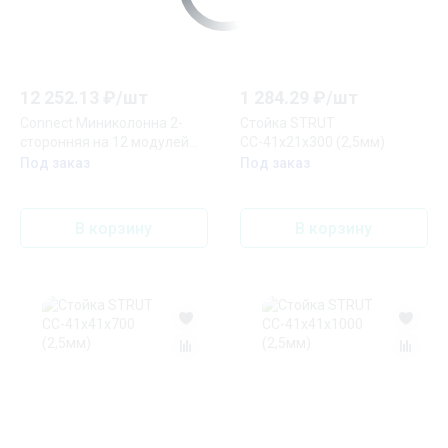
12 252.13
₽/
шт
1 284.29
₽/
шт
Connect Миниколонна 2-
Стойка STRUT
сторонняя на 12 модулей
СС-41х21х300 (2,5мм)
К45 310х110х80 мм SC
Под заказ
Под заказ
алюминий
В корзину
В корзину