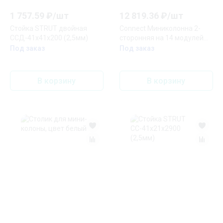
1 757.59
₽/
шт
12 819.36
₽/
шт
Стойка STRUT двойная
Connect Миниколонна 2-
ССД-41х41х200 (2,5мм)
сторонняя на 14 модулей
К45 345х80х80 мм SC
Под заказ
Под заказ
алюминий
В корзину
В корзину