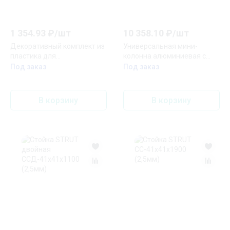
1 354.93
₽/
шт
10 358.10
₽/
шт
Декоративный комплект из
Универсальная мини-
пластика для
колонна алюминиевая с
телескопической стойки
крышкой из алюминия 1
Под заказ
Под заказ
колонны, 1 или 2 секции,
секция, высота 0,68 метра,
цвет алюминий
цвет белый
В корзину
В корзину