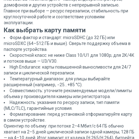
домофонов и других устройств с непрерывной записью.
Главное при выборе — ресурс перезаписи, стабильность при
круглосуточной работе и соответствие условиям
эксплуатации.
Как выбрать карту памяти
Форм‑фактор и стандарт: microSDHC (до 32 ГБ) или
microSDXC (64–512 ГБ и выше). Сверьте поддержку объема в
паспорте устройства.
Скоростной класс: не ниже Class 10/U1 для 1080p; для 2К/4К
и потоков выше — U3/V30.
High Endurance: карты повышенной выносливости для 24/7
записи и циклической перезаписи.
Температурный диапазон: для улицы выбирайте
расширенный (например, −25…+85 °C).
Совместимость: уточните рекомендуемые модели/лимиты
объема у производителя камеры или регистратора.
Надежность: указания по ресурсу записи, тип памяти
(MLC/TLC), гарантийные условия.
Форматирование: перед установкой отформатируйте карту
в самом устройстве.
Ориентир по объему: при потоке 2–4 Мбит/с 64 ГБ обычно
хватает на 2–5 дней циклической записи одной камеры; 128 ГБ
— на 4–10 дней. Итог зависит от кодека (H.265/H.264), битрейта