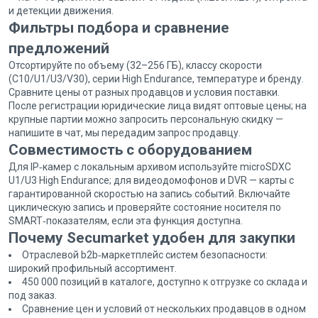
и детекции движения.
Фильтры подбора и сравнение
предложений
Отсортируйте по объему (32–256 ГБ), классу скорости
(C10/U1/U3/V30), серии High Endurance, температуре и бренду.
Сравните цены от разных продавцов и условия поставки.
После регистрации юридические лица видят оптовые цены; на
крупные партии можно запросить персональную скидку —
напишите в чат, мы передадим запрос продавцу.
Совместимость с оборудованием
Для IP‑камер с локальным архивом используйте microSDXC
U1/U3 High Endurance; для видеодомофонов и DVR — карты с
гарантированной скоростью на запись событий. Включайте
циклическую запись и проверяйте состояние носителя по
SMART‑показателям, если эта функция доступна.
Почему Secumarket удобен для закупки
Отраслевой b2b‑маркетплейс систем безопасности:
широкий профильный ассортимент.
450 000 позиций в каталоге, доступно к отгрузке со склада и
под заказ.
Сравнение цен и условий от нескольких продавцов в одном