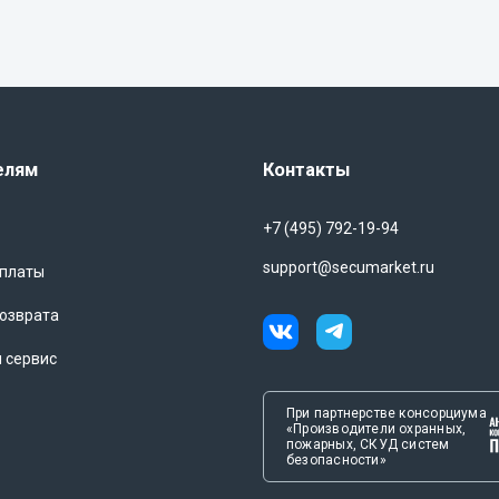
елям
Контакты
+7 (495) 792-19-94
support@secumarket.ru
оплаты
озврата
и сервис
При партнерстве консорциума
«Производители охранных,
пожарных, СКУД систем
безопасности»