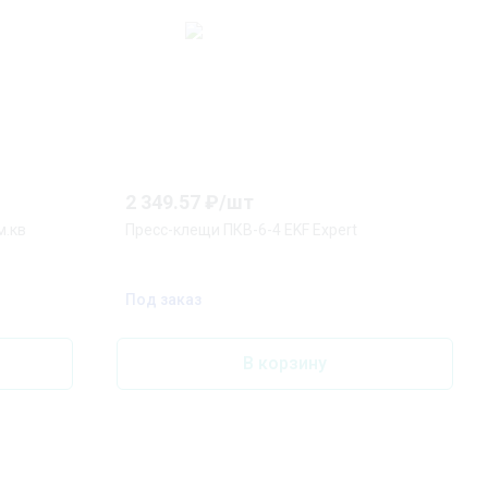
2 349.57
₽/
шт
м.кв
Пресс-клещи ПКВ-6-4 EKF Expert
Под заказ
В корзину