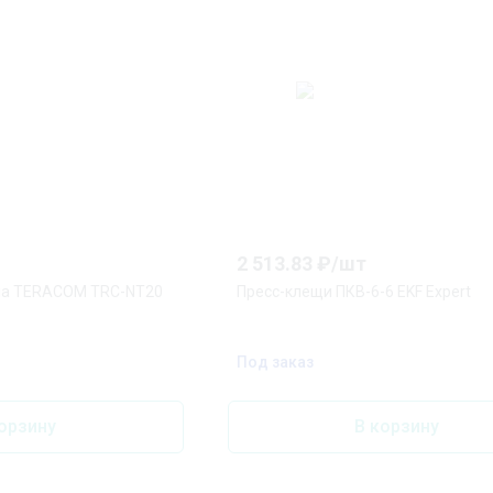
2 513.83
₽/
шт
ма TERACOM TRC-NT20
Пресс-клещи ПКВ-6-6 EKF Expert
Под заказ
орзину
В корзину