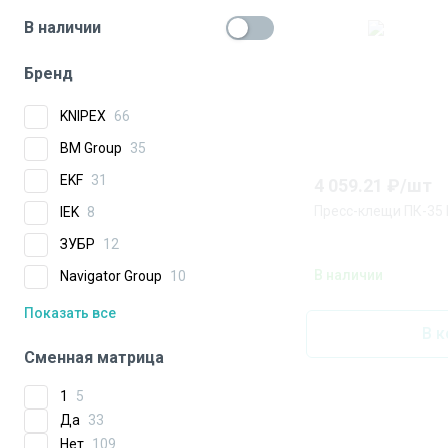
В наличии
Бренд
KNIPEX
66
BM Group
35
EKF
31
4 059.21
₽/
шт
Пресс-клещи ПК-35 
IEK
8
ЗУБР
12
В наличии
Navigator Group
10
Показать все
В к
Сменная матрица
1
5
Да
33
Нет
109