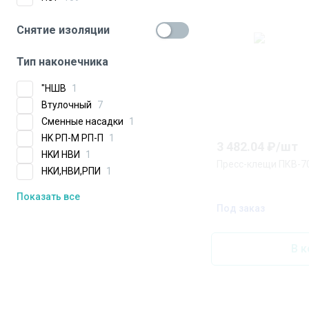
Снятие изоляции
Тип наконечника
"HШB
1
Bтyлoчный
7
Cмeнныe нacaдки
1
HK PП-M PП-П
1
3 482.04
₽/
шт
HKИ HBИ
1
Пресс-клещи ПКВ-70
HKИ,HBИ,PПИ
1
Показать все
Под заказ
В к