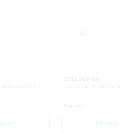
2 512.02
₽/
шт
 0.5-6.0 мм2 НК РП-М
Пресс-клещи ПК-16 EKF Master
Под заказ
орзину
В корзину