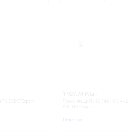
1 927.78
₽/
шт
 ПК-50 EKF Expert
Пресс-клещи ПК-03 ( 4.0-16.0 мм2
НШв) EKF Expert
Под заказ