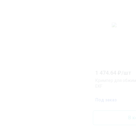
1 474.64
₽/
шт
Кримпер для обжи
EKF
Под заказ
В к