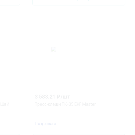
3 583.21
₽/
шт
 НШвИ
Пресс-клещи ПК-35 EKF Master
Под заказ