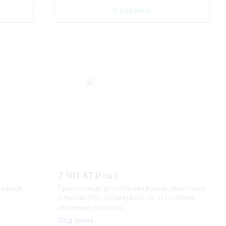
В корзину
7 901.87
₽/
шт
чников
Пресс-клещи для обжима контактных гильз
9 гнезда 025-160мм (AWG 23-5) L=180мм
обливные рукоятки
Под заказ