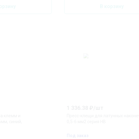
орзину
В корзину
1 336.38
₽/
шт
а клемм и
Пресс-клещи для латунных наконе
6мм, синий,
0,5-6 мм2 серия НВ
Под заказ