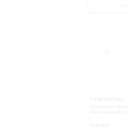
В к
1 878.90
₽/
шт
Кримпер для обжим
наконечников d0,5-
Под заказ