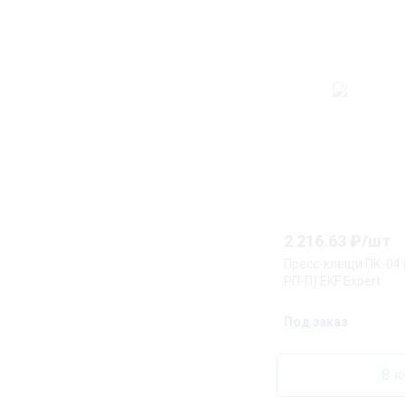
2 216.63
₽/
шт
Пресс-клещи ПК-04 (
РП-П) EKF Expert
Под заказ
В к