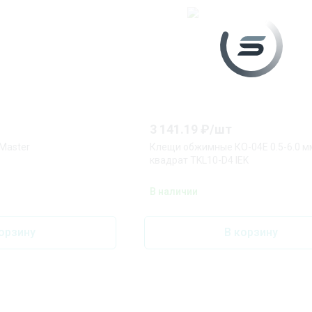
3 141.19
₽/
шт
Master
Клещи обжимные КО-04Е 0.5-6.0 м
квадрат TKL10-D4 IEK
В наличии
орзину
В корзину