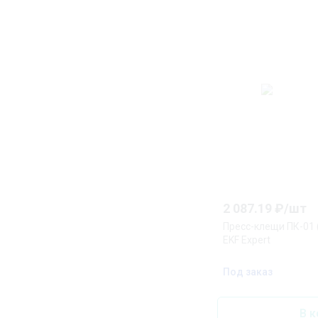
2 087.19
₽/
шт
Пресс-клещи ПК-01 (
EKF Expert
Под заказ
В к