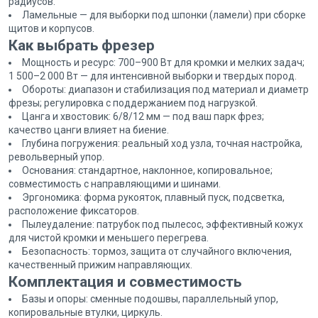
радиусов.
Ламельные — для выборки под шпонки (ламели) при сборке
щитов и корпусов.
Как выбрать фрезер
Мощность и ресурс: 700–900 Вт для кромки и мелких задач;
1 500–2 000 Вт — для интенсивной выборки и твердых пород.
Обороты: диапазон и стабилизация под материал и диаметр
фрезы; регулировка с поддержанием под нагрузкой.
Цанга и хвостовик: 6/8/12 мм — под ваш парк фрез;
качество цанги влияет на биение.
Глубина погружения: реальный ход узла, точная настройка,
револьверный упор.
Основания: стандартное, наклонное, копировальное;
совместимость с направляющими и шинами.
Эргономика: форма рукояток, плавный пуск, подсветка,
расположение фиксаторов.
Пылеудаление: патрубок под пылесос, эффективный кожух
для чистой кромки и меньшего перегрева.
Безопасность: тормоз, защита от случайного включения,
качественный прижим направляющих.
Комплектация и совместимость
Базы и опоры: сменные подошвы, параллельный упор,
копировальные втулки, циркуль.