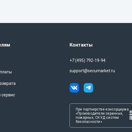
елям
Контакты
+7 (495) 792-19-94
support@secumarket.ru
оплаты
озврата
и сервис
При партнерстве консорциума
«Производители охранных,
пожарных, СКУД систем
безопасности»