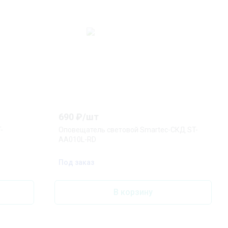
690
₽/
шт
-
Оповещатель световой Smartec-СКД ST-
AA010L-RD
Под заказ
В корзину