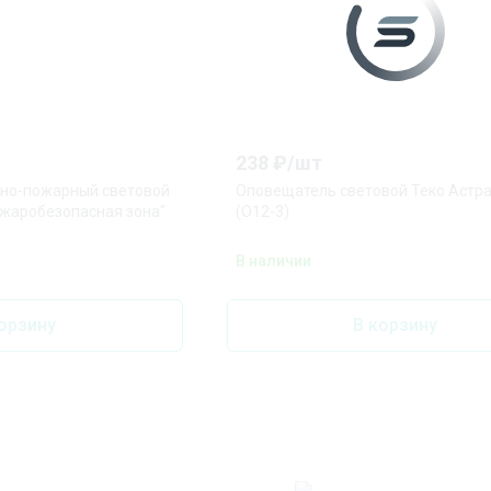
238
₽/
шт
но-пожарный световой
Оповещатель световой Теко Астра
ожаробезопасная зона"
(О12-3)
В наличии
орзину
В корзину