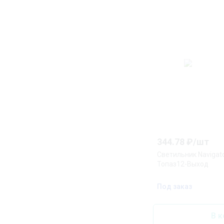
344.78
₽/
шт
Светильник Navigato
Топаз12-Выход
Под заказ
В к