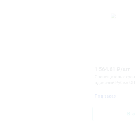
1 564.61
₽/
шт
Оповещатель охран
адресный Рубеж ОП
Под заказ
В к