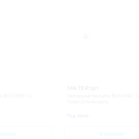
344.78
₽/
шт
r 80 513 NEF-12-
Светильник Navigator 80 514 NEF-1
Топаз12-Не входить
Под заказ
орзину
В корзину