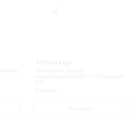
7 719.54
₽/
шт
 Арсенал
Оповещатель световой
взрывозащищенный ВП-О-С (ИП Раченков
А.В.)
В наличии
В корзину