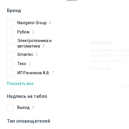
Бренд
Navigator Group
8
Рубеж
3
Электротехника и
450
₽/
шт
автоматика
3
Оповещатель охран
Smartec
2
Рубеж ОПОП 1-8 "П
12В Rbz-338979
Теко
2
В наличии
ИП Раченков А.В.
1
Показать все
В к
Надпись на табло
Выход
4
Тип оповещателей