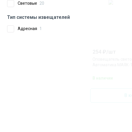
Световые
20
Тип системы извещателей
Адресная
1
254
₽/
шт
Оповещатель свето
Автоматика МАЯК-
В наличии
В к