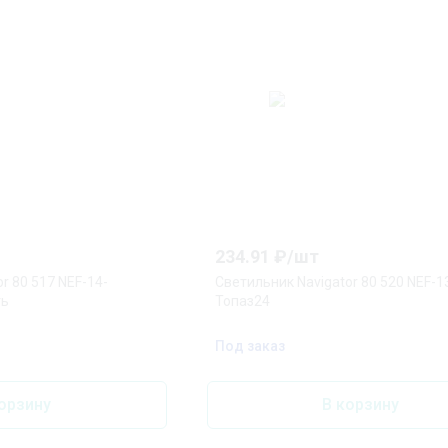
234.91
₽/
шт
r 80 517 NEF-14-
Светильник Navigator 80 520 NEF-1
ть
Топаз24
Под заказ
орзину
В корзину