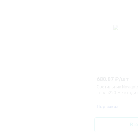
680.87
₽/
шт
Светильник Navigato
Топаз220-Не входи
Под заказ
В к