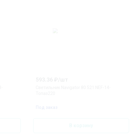
593.36
₽/
шт
3-
Светильник Navigator 80 521 NEF-14-
Топаз220
Под заказ
В корзину