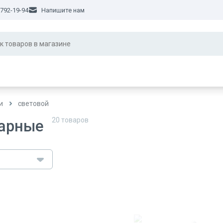
 792-19-94
Напишите нам
и
световой
20
товаров
арные