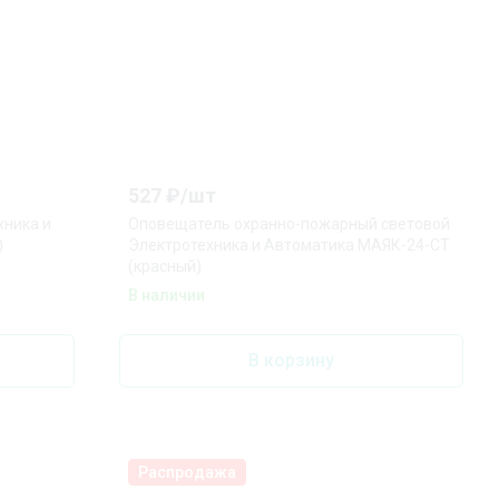
527
₽/
шт
хника и
Оповещатель охранно-пожарный световой
)
Электротехника и Автоматика МАЯК-24-СТ
(красный)
В наличии
В корзину
Распродажа