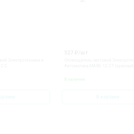
527
₽/
шт
вой Электротехника и
Оповещатель световой Электроте
12-С
Автоматика МАЯК-12-СТ (красный
В наличии
орзину
В корзину