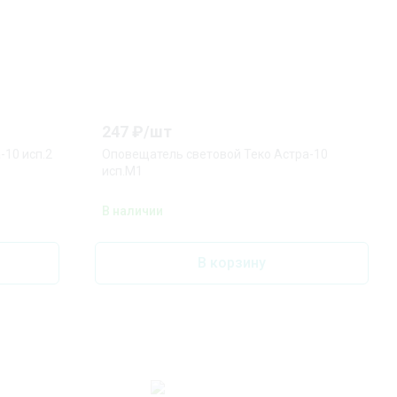
247
₽/
шт
-10 исп.2
Оповещатель световой Теко Астра-10
исп.М1
В наличии
В корзину