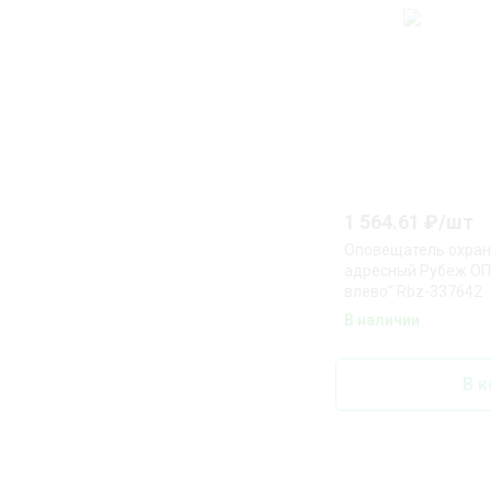
1 564.61
₽/
шт
Оповещатель охран
адресный Рубеж ОП
влево" Rbz-337642
В наличии
В к