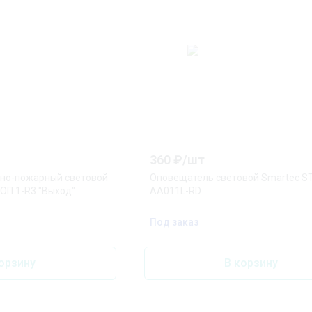
360
₽/
шт
но-пожарный световой
Оповещатель световой Smartec ST
ОП 1-R3 "Выход"
AA011L-RD
Под заказ
орзину
В корзину