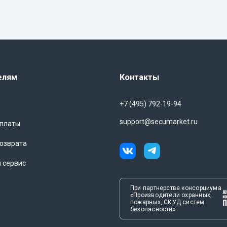
елям
Контакты
+7 (495) 792-19-94
support@secumarket.ru
оплаты
озврата
и сервис
При партнерстве консорциума
«Производители охранных,
пожарных, СКУД систем
безопасности»