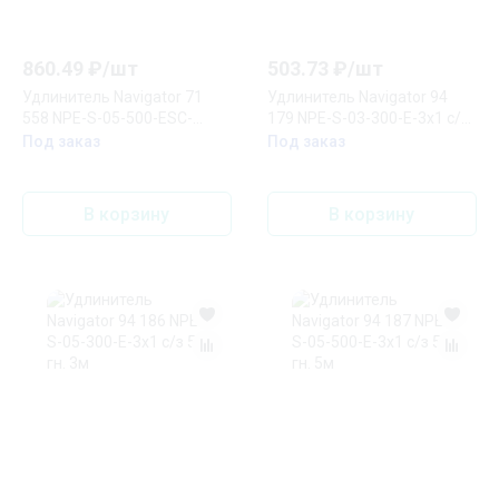
860.49
₽/
шт
503.73
₽/
шт
Удлинитель Navigator 71
Удлинитель Navigator 94
558 NPE-S-05-500-ESC-
179 NPE-S-03-300-E-3x1 с/з
3x0.75 с/з с выкл. 5 гн. 5м
3 гн. 3м
Под заказ
Под заказ
В корзину
В корзину