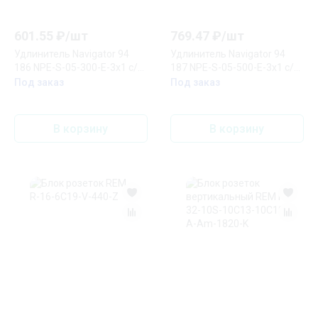
601.55
₽/
шт
769.47
₽/
шт
Удлинитель Navigator 94
Удлинитель Navigator 94
186 NPE-S-05-300-E-3x1 с/з
187 NPE-S-05-500-E-3x1 с/з
5 гн. 3м
5 гн. 5м
Под заказ
Под заказ
В корзину
В корзину