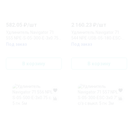
582.05
₽/
шт
2 160.23
₽/
шт
Удлинитель Navigator 71
Удлинитель Navigator 71
555 NPE-S-05-300-E-3x0.75
544 NPE-USB-05-180-ESC-
с/з 5 гн. 3м
3X1.0
Под заказ
Под заказ
В корзину
В корзину