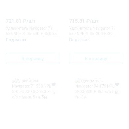
721.81
₽/
шт
715.81
₽/
шт
Удлинитель Navigator 71
Удлинитель Navigator 71
556 NPE-S-05-500-E-3x0.75
557 NPE-S-05-300-ESC-
с/з 5 гн. 5м
3x0.75 с/з с выкл. 5 гн. 3м
Под заказ
Под заказ
В корзину
В корзину