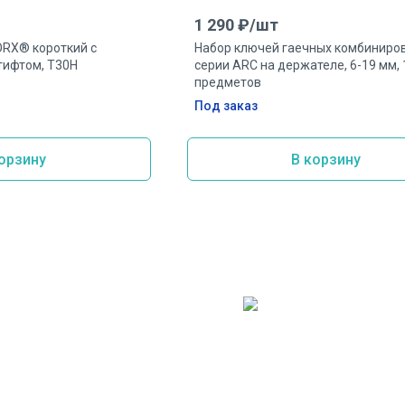
1 290
₽/
шт
ORX® короткий с
Набор ключей гаечных комбиниро
ифтом, T30H
серии ARC на держателе, 6-19 мм, 
предметов
Под заказ
орзину
В корзину