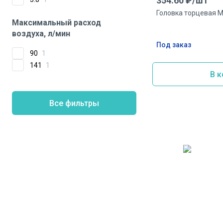
354.60
₽/
шт
Головка торцевая Mu
Максимальный расход
воздуха, л/мин
Под заказ
90
1
141
1
В к
Все фильтры