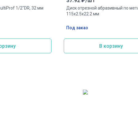
37.92
₽/
шт
ltiProf 1/2"DR, 32 мм
Диск отрезной абразивный по мет
115х2.5х22.2 мм
Под заказ
орзину
В корзину