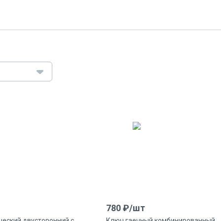
780
₽/
шт
еский двусторонний с
Ключ гаечный комбинированный