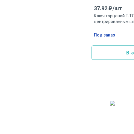
37.92
₽/
шт
Ключ торцевой T-T
центрированным шт
Под заказ
В к