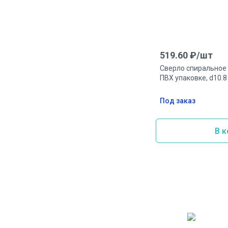
519.60
₽/
шт
Сверло спиральное 
ПВХ упаковке, d10.8
Под заказ
В к