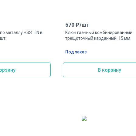
570
₽/
шт
по металлу HSS TiN в
Ключ гаечный комбинированный
 шт.
трещоточный карданный, 15 мм
Под заказ
орзину
В корзину