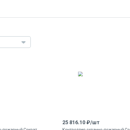
25 816.10
₽/
шт
о-пожарный Сократ
Контроллер охранно-пожарный Со