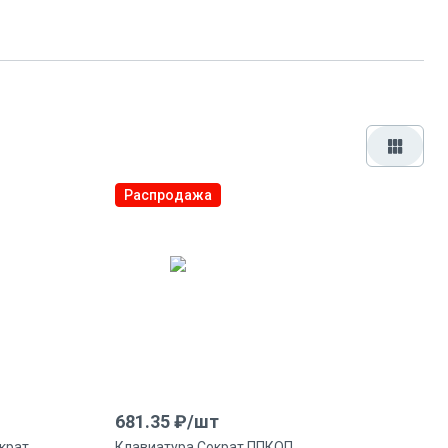
Распродажа
681.35
₽/
шт
крат
Клавиатура Сократ ППКОП