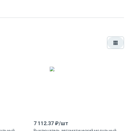
7 112.37
₽/
шт
дульный
Выключатель автоматический модульный