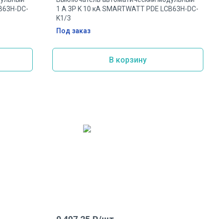
B63H-DC-
1 А 3P K 10 кА SMARTWATT PDE LCB63H-DC-
K1/3
Под заказ
В корзину