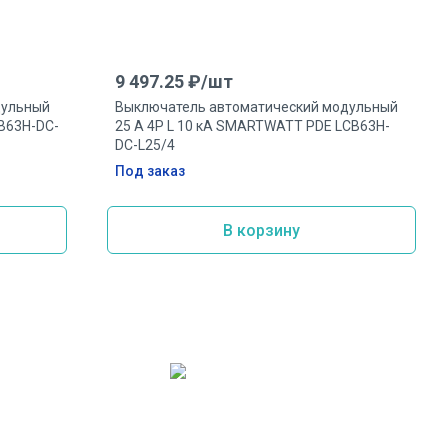
9 497.25
₽/
шт
дульный
Выключатель автоматический модульный
B63H-DC-
25 А 4P L 10 кА SMARTWATT PDE LCB63H-
DC-L25/4
Под заказ
В корзину