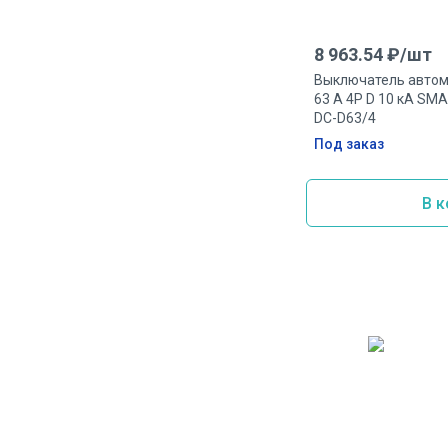
8 963.54
₽/
шт
Выключатель автом
63 А 4P D 10 кА S
DC-D63/4
Под заказ
В к