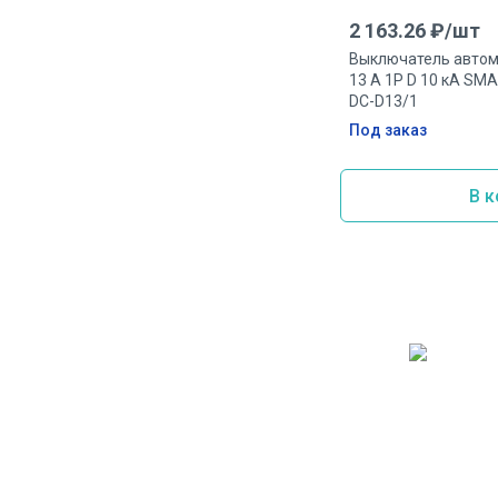
2 163.26
₽/
шт
Выключатель автом
13 А 1P D 10 кА S
DC-D13/1
Под заказ
В к