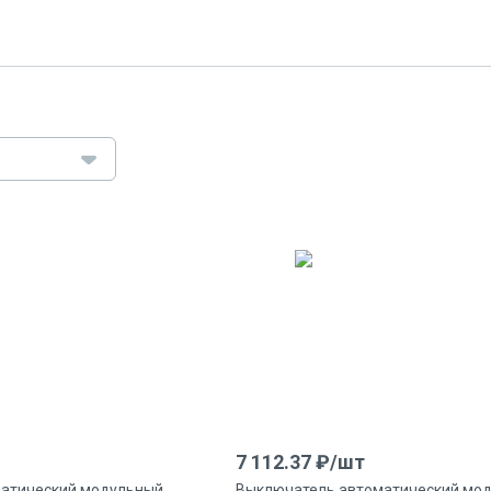
7 112.37
₽/
шт
атический модульный
Выключатель автоматический мо