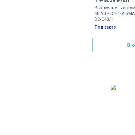
1 948.59
₽/
шт
Выключатель автом
40 А 1P C 10 кА S
DC-C40/1
Под заказ
В к