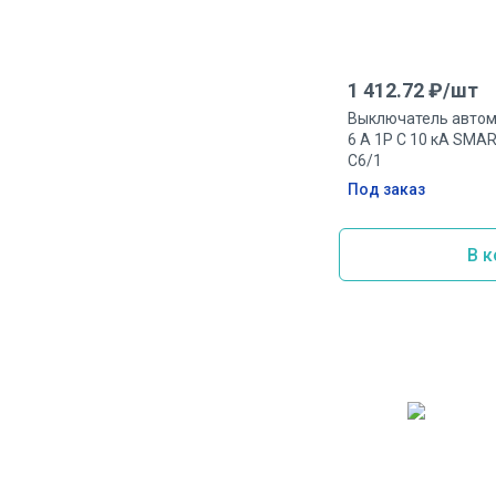
1 412.72
₽/
шт
Выключатель автом
6 А 1P C 10 кА SM
C6/1
Под заказ
В к