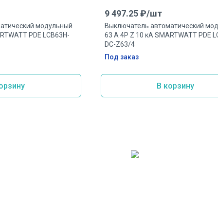
9 497.25
₽/
шт
атический модульный
Выключатель автоматический мо
MARTWATT PDE LCB63H-
63 А 4P Z 10 кА SMARTWATT PDE L
DC-Z63/4
Под заказ
орзину
В корзину