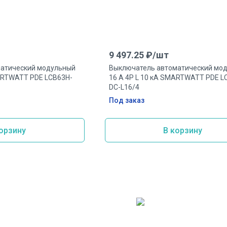
9 497.25
₽/
шт
атический модульный
Выключатель автоматический мо
MARTWATT PDE LCB63H-
16 А 4P L 10 кА SMARTWATT PDE L
DC-L16/4
Под заказ
орзину
В корзину