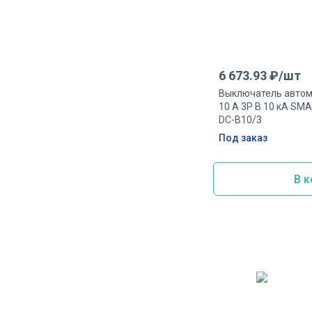
6 673.93
₽/
шт
Выключатель автом
10 А 3P B 10 кА S
DC-B10/3
Под заказ
В к