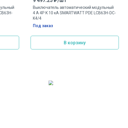
9 497.25
₽/
шт
дульный
Выключатель автоматический модульный
CB63H-
4 А 4P K 10 кА SMARTWATT PDE LCB63H-DC-
K4/4
Под заказ
В корзину