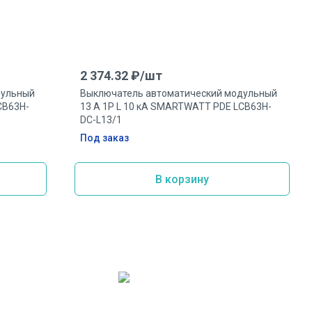
2 374.32
₽/
шт
дульный
Выключатель автоматический модульный
CB63H-
13 А 1P L 10 кА SMARTWATT PDE LCB63H-
DC-L13/1
Под заказ
В корзину