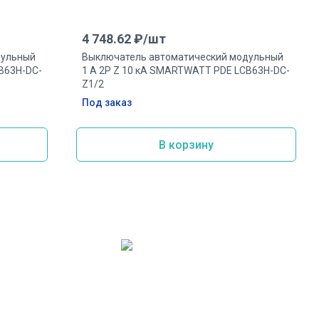
4 748.62
₽/
шт
дульный
Выключатель автоматический модульный
B63H-DC-
1 А 2P Z 10 кА SMARTWATT PDE LCB63H-DC-
Z1/2
Под заказ
В корзину