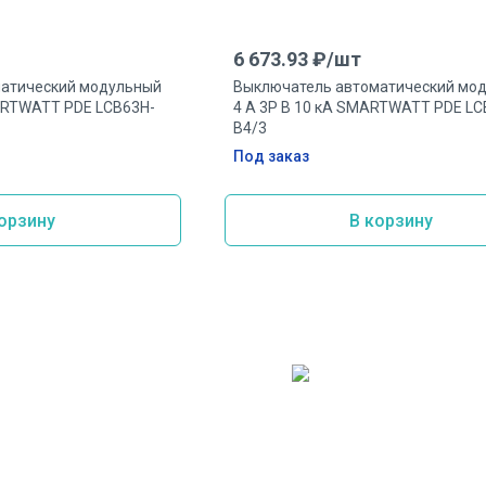
6 673.93
₽/
шт
атический модульный
Выключатель автоматический мо
MARTWATT PDE LCB63H-
4 А 3P B 10 кА SMARTWATT PDE LC
B4/3
Под заказ
орзину
В корзину