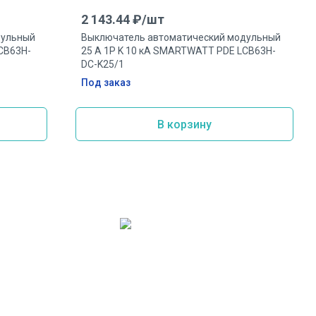
2 143.44
₽/
шт
дульный
Выключатель автоматический модульный
CB63H-
25 А 1P K 10 кА SMARTWATT PDE LCB63H-
DC-K25/1
Под заказ
В корзину