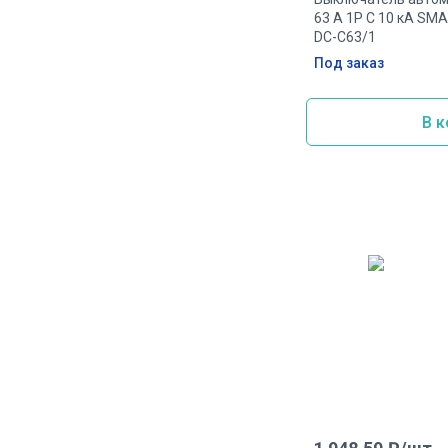
63 А 1P C 10 кА S
DC-C63/1
Под заказ
В к