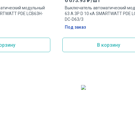
6 673.93
₽/
шт
атический модульный
Выключатель автоматический мо
MARTWATT PDE LCB63H-
63 А 3P D 10 кА SMARTWATT PDE L
DC-D63/3
Под заказ
орзину
В корзину