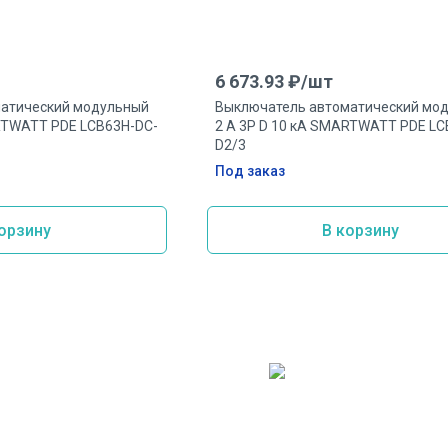
6 673.93
₽/
шт
атический модульный
Выключатель автоматический мо
ARTWATT PDE LCB63H-DC-
2 А 3P D 10 кА SMARTWATT PDE LC
D2/3
Под заказ
орзину
В корзину