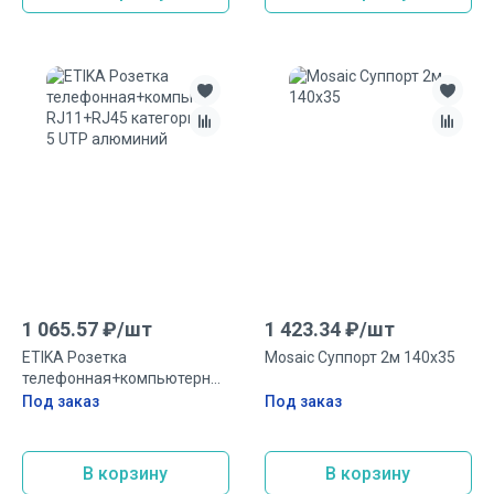
1 065.57
₽/
шт
1 423.34
₽/
шт
ETIKA Розетка
Mosaic Суппорт 2м 140х35
телефонная+компьютерная
RJ11+RJ45 категория 5 UTP
Под заказ
Под заказ
алюминий
В корзину
В корзину