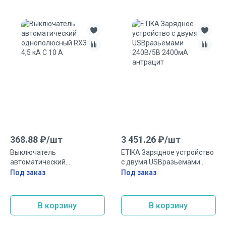
368.88
₽/
шт
3 451.26
₽/
шт
Выключатель
ETIKA Зарядное устройство
автоматический
с двумя USBразьемами
однополюсный RX3 4,5 кА C
240В/5В 2400мА антрацит
Под заказ
Под заказ
10 А
В корзину
В корзину