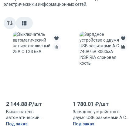
электрических и информационных сетей.
2 144.88
₽/
шт
1 780.01
₽/
шт
Выключатель
Зарядное устройство с
автоматический
двумя USB разьемами A C
четырехполюсный 25А C
240В/5В 3000мА INSPIRIA
Под заказ
Под заказ
TX3 6кА
слоновая кость