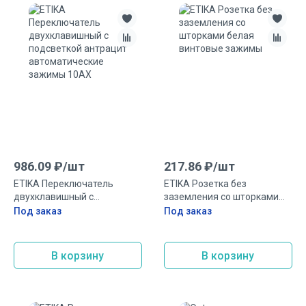
986.09
₽/
шт
217.86
₽/
шт
ETIKA Переключатель
ETIKA Розетка без
двухклавишный с
заземления со шторками
подсветкой антрацит
белая винтовые зажимы
Под заказ
Под заказ
автоматические зажимы
10AX
В корзину
В корзину