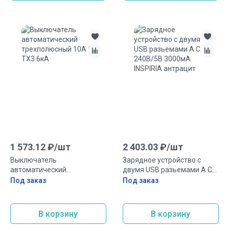
1 573.12
₽/
шт
2 403.03
₽/
шт
Выключатель
Зарядное устройство с
автоматический
двумя USB разьемами A C
трехполюсный 10А C TX3
240В/5В 3000мА INSPIRIA
Под заказ
Под заказ
6кА
антрацит
В корзину
В корзину