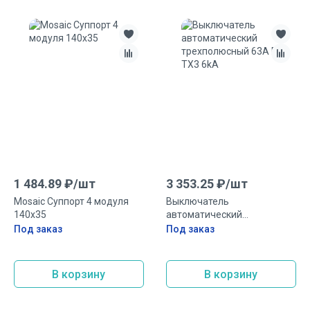
1 484.89
₽/
шт
3 353.25
₽/
шт
Mosaic Суппорт 4 модуля
Выключатель
140х35
автоматический
трехполюсный 63А B TX3
Под заказ
Под заказ
6kA
В корзину
В корзину