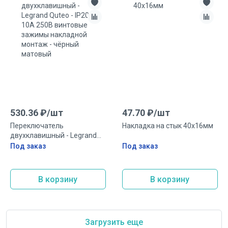
530.36
₽/
шт
47.70
₽/
шт
Переключатель
Накладка на стык 40x16мм
двухклавишный - Legrand
Quteo - IP20 10A 250В
Под заказ
Под заказ
винтовые зажимы
накладной монтаж - чёрный
матовый
В корзину
В корзину
Загрузить еще