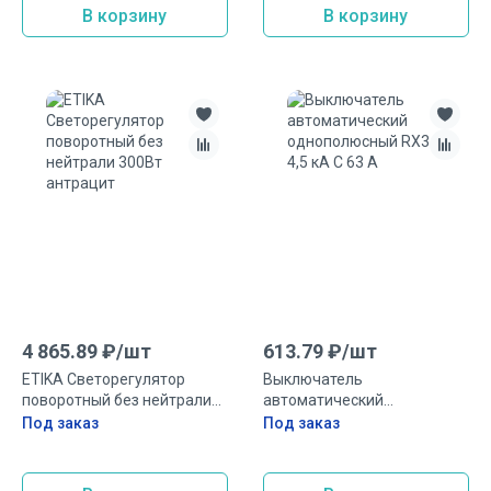
В корзину
В корзину
4 865.89
₽/
шт
613.79
₽/
шт
ETIKA Светорегулятор
Выключатель
поворотный без нейтрали
автоматический
300Вт антрацит
однополюсный RX3 4,5 кА C
Под заказ
Под заказ
63 А