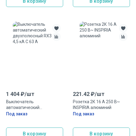
В корзину
В корзину
1 404
₽/
шт
221.42
₽/
шт
Выключатель
Розетка 2К 16 А 250 В~
автоматический
INSPIRIA алюминий
двухполюсный RX3 4,5 кА C
Под заказ
Под заказ
63 А
В корзину
В корзину