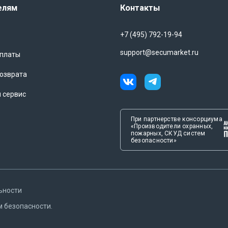
елям
Контакты
+7 (495) 792-19-94
support@secumarket.ru
оплаты
озврата
и сервис
При партнерстве консорциума
«Производители охранных,
пожарных, СКУД систем
безопасности»
ьности
м безопасности.