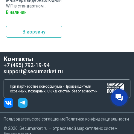
IP-камера видеонаблюдния
WiFi в стандартном
исполнении IMOU IPC-
В наличии
F22AP-0280B-imou
В корзину
Контакты
+7 (495) 792-19-94
support@secumarket.ru
При партнерстве консорциума «Производители
охранных, пожарных, СКУД систем безопасности»
Пользовательское соглашение
Политика конфиденциальности
©
2026
, Secumarket.ru — отраслевой маркетплейс систем