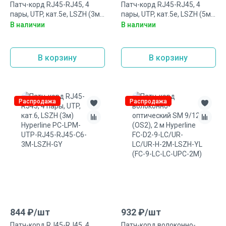
Патч-корд RJ45-RJ45, 4
Патч-корд RJ45-RJ45, 4
пары, UTP, кат.5е, LSZH (3м)
пары, UTP, кат.5е, LSZH (5м)
Hyperline PC-LPM-UTP-RJ45-
Hyperline PC-LPM-UTP-RJ45-
В наличии
В наличии
RJ45-C5e-3M-LSZH-GY
RJ45-C5e-5M-LSZH-GY
В корзину
В корзину
Распродажа
Распродажа
844
₽/
шт
932
₽/
шт
Патч-корд RJ45-RJ45, 4
Патч-корд волоконно-