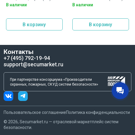
Hyperline PC-LPM-STP-RJ45-
Hyperline (FUTP4-C5E-S24-
В наличии
В наличии
RJ45-C6-5M-LSZH-GY
IN-PVC-GY-305) - Кабель
витая пара,
экранированная F/UTP,
В корзину
В корзину
категория 5e, 4 пары (24
AWG), одножильный (solid),
экран - фольга, PVC, –20°C
– +75°C, серый
Контакты
+7 (495) 792-19-94
support@secumarket.ru
При партнерстве консорциума «Производители
охранных, пожарных, СКУД систем безопасности»
Пользовательское соглашение
Политика конфиденциальности
©
2026
, Secumarket.ru — отраслевой маркетплейс систем
безопасности.