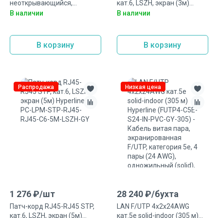
неоткрывающийся,
кат.6, LSZH, экран (3м)
погодостойкий 360x8.6 мм
Hyperline PC-LPM-STP-RJ45-
В наличии
В наличии
Hyperline GTN-360HDB (100
RJ45-C6-3M-LSZH-GY
шт/уп)
В корзину
В корзину
Распродажа
Низкая цена
1 276
₽/
шт
28 240
₽/
бухта
Патч-корд RJ45-RJ45 STP,
LAN F/UTP 4x2x24AWG
кат.6, LSZH, экран (5м)
кат.5е solid-indoor (305 м)