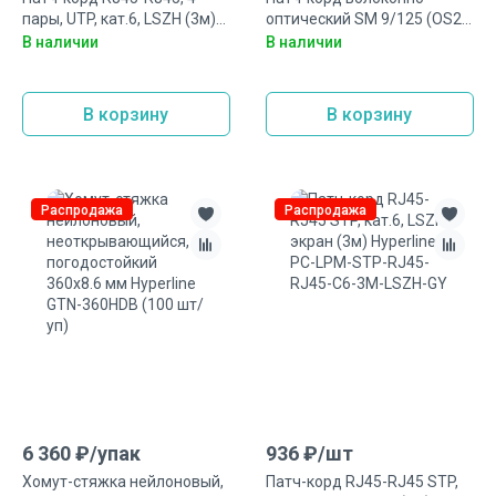
пары, UTP, кат.6, LSZH (3м)
оптический SM 9/125 (OS2),
Hyperline PC-LPM-UTP-RJ45-
2 м Hyperline FC-D2-9-LC/UR-
В наличии
В наличии
RJ45-C6-3M-LSZH-GY
LC/UR-H-2M-LSZH-YL (FC-9-
LC-LC-UPC-2M)
В корзину
В корзину
Распродажа
Распродажа
6 360
₽/
упак
936
₽/
шт
Хомут-стяжка нейлоновый,
Патч-корд RJ45-RJ45 STP,