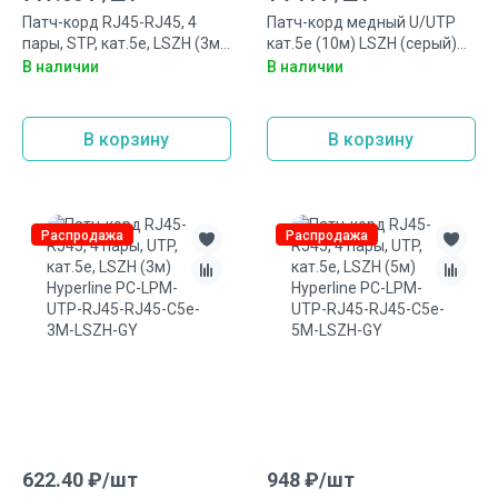
Патч-корд RJ45-RJ45, 4
Патч-корд медный U/UTP
пары, STP, кат.5е, LSZH (3м)
кат.5е (10м) LSZH (серый)
Hyperline PC-LPM-STP-RJ45-
Hyperline PC-LPM-UTP-RJ45-
В наличии
В наличии
RJ45-C5e-3M-LSZH-GY
RJ45-C5e-10M-LSZH-GY
В корзину
В корзину
Распродажа
Распродажа
622.40
₽/
шт
948
₽/
шт