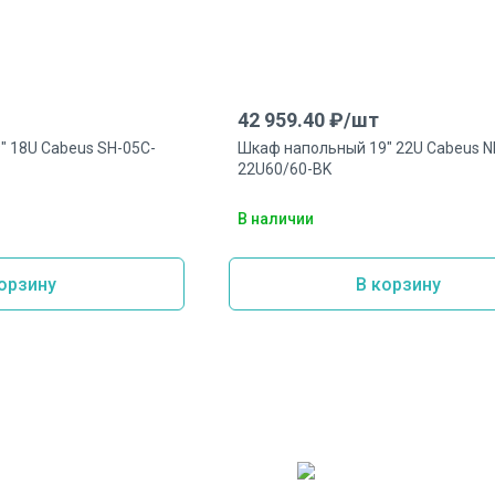
42 959.40
₽/
шт
 18U Cabeus SH-05C-
Шкаф напольный 19" 22U Cabeus N
22U60/60-BK
В наличии
орзину
В корзину