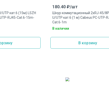
180.40
₽/
шт
/UTP кат.6 (15м) LSZH
Шнур коммутационный 2xRJ-45/8
-UTP-RJ45-Cat.6-15m-
U/UTP кат.6 (1 м) Cabeus PC-UTP-R
Cat.6-1m
В наличии
орзину
В корзину