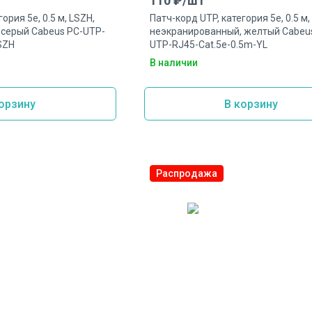
110
₽/
шт
ория 5e, 0.5 м, LSZH,
Патч-корд UTP, категория 5e, 0.5 м,
 серый Cabeus PC-UTP-
неэкранированный, желтый Cabeu
SZH
UTP-RJ45-Cat.5e-0.5m-YL
В наличии
орзину
В корзину
Распродажа