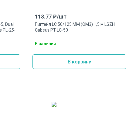
118.77
₽/
шт
5, Dual
Пигтейл LC 50/125 MM (OM3) 1,5 м LSZH
s PL-25-
Cabeus PT-LC-50
В наличии
В корзину