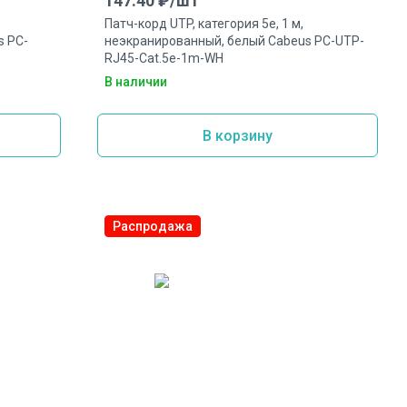
147.40
₽/
шт
Патч-корд UTP, категория 5e, 1 м,
s PC-
неэкранированный, белый Cabeus PC-UTP-
RJ45-Cat.5e-1m-WH
В наличии
В корзину
Распродажа