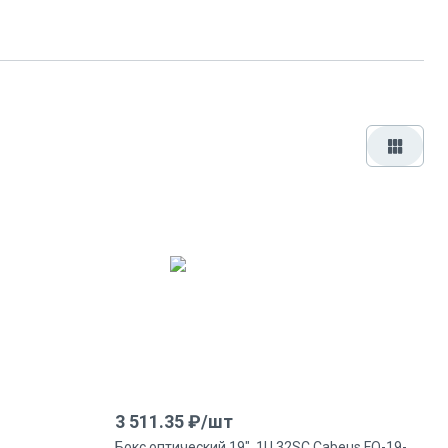
3 511.35
₽/
шт
Бокс оптический 19", 1U 32SC Cabeus FO-19-