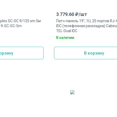
3 779.60
₽/
шт
plex SC-SC 9/125 sm 5м
Патч-панель 19", 1U, 25 портов RJ-4
)-9-SC-SC-5m
IDC (телефонная раскладка) Cabeu
TEL-Dual IDC
В наличии
орзину
В корзину