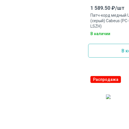
1 589.50
₽/
шт
Патч-корд медный U
(серый) Cabeus (PC
LSZH)
В наличии
В к
Распродажа