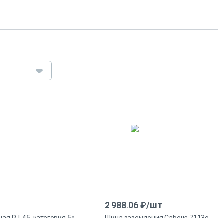
2 988.06
₽/
шт
ая RJ-45, категория 5e,
Шина заземления Cabeus 7113c