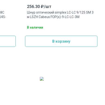
256.30
₽/
шт
P8C
Шнур оптический simplex LC-LC 9/125 SM 3
J45-
м LSZH Cabeus FOP(s)-9-LC-LC-3M
В наличии
В корзину