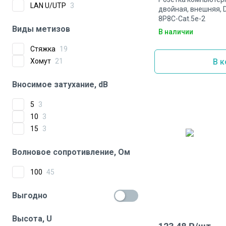
LAN U/UTP
3
двойная, внешняя, D
8P8C-Cat.5e-2
Виды метизов
В наличии
Стяжка
19
Хомут
21
В к
Вносимое затухание, dB
5
3
10
3
15
3
Волновое сопротивление, Ом
100
45
Выгодно
Высота, U