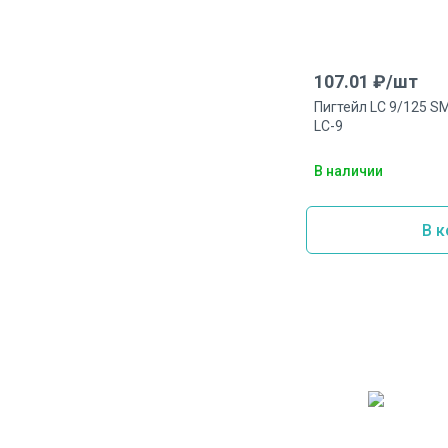
107.01
₽/
шт
Пигтейл LC 9/125 SM
LC-9
В наличии
В к