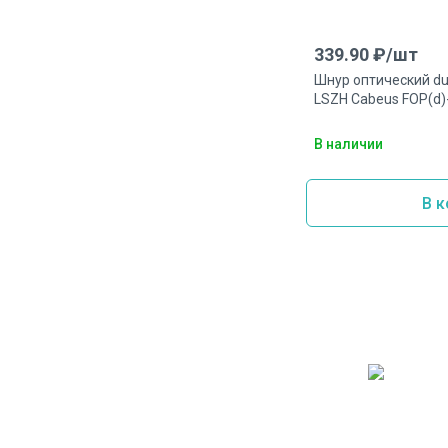
339.90
₽/
шт
Шнур оптический du
LSZH Cabeus FOP(d
В наличии
В к