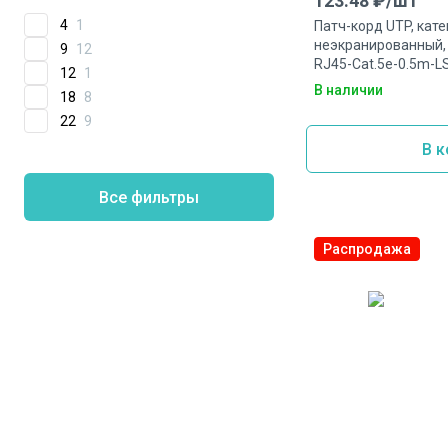
123.48
₽/
шт
4
1
Патч-корд UTP, катег
неэкранированный,
9
12
RJ45-Cat.5e-0.5m-L
12
1
В наличии
18
8
22
9
В к
Все фильтры
Распродажа