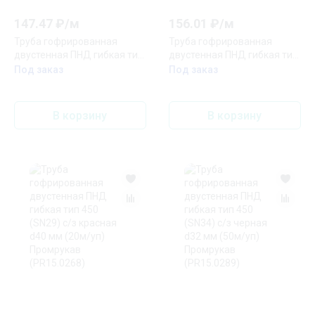
147.47
₽/
м
156.01
₽/
м
Труба гофрированная
Труба гофрированная
двустенная ПНД гибкая тип
двустенная ПНД гибкая тип
450 (SN29) с/з синяя d40 мм
450 (SN26) с/з красная d50
Под заказ
Под заказ
(100м/уп) Промрукав
мм (150м/уп) Промрукав
(PR15.0256)
(PR15.0274)
В корзину
В корзину