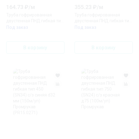
164.73
₽/
м
355.23
₽/
м
Труба гофрированная
Труба гофрированная
двустенная ПНД гибкая тип
двустенная ПНД гибкая тип
450 (SN29) с/з красная d40
450 (SN34) с/з черная d32
Под заказ
Под заказ
мм (20м/уп) Промрукав
мм (50м/уп) Промрукав
(PR15.0268)
(PR15.0289)
В корзину
В корзину