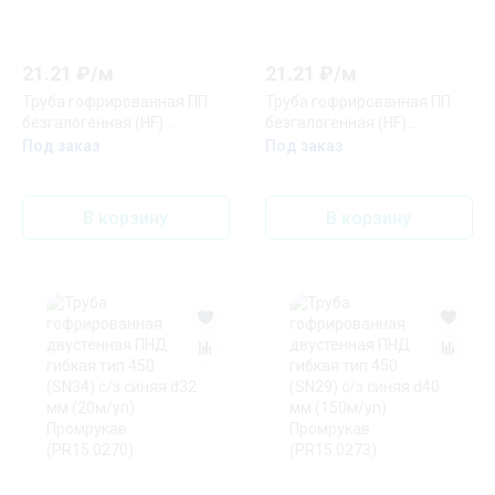
21.21
₽/
м
21.21
₽/
м
Труба гофрированная ПП
Труба гофрированная ПП
безгалогенная (HF)
безгалогенная (HF)
разрезная черная dвн 5,0
разрезная черная dвн 5,0
Под заказ
Под заказ
мм, dнар 7,2 мм (100м/уп)
мм, dнар 7,2 мм (50м/уп)
Промрукав (PR02.0293)
Промрукав (PR02.0294)
В корзину
В корзину