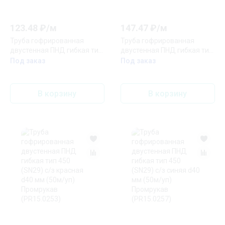
123.48
₽/
м
147.47
₽/
м
Труба гофрированная
Труба гофрированная
двустенная ПНД гибкая тип
двустенная ПНД гибкая тип
450 (SN34) с/з синяя d32 мм
450 (SN29) с/з синяя d40 мм
Под заказ
Под заказ
(20м/уп) Промрукав
(150м/уп) Промрукав
(PR15.0270)
(PR15.0273)
В корзину
В корзину