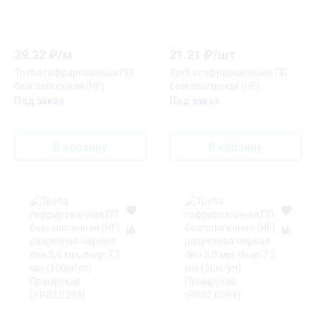
29.32
₽/
м
21.21
₽/
шт
Труба гофрированная ПП
Труба гофрированная ПП
безгалогенная (HF)
безгалогенная (HF)
разрезная черная dвн 9,8
разрезная черная dвн 5,0
Под заказ
Под заказ
мм, dнар 13,2 мм (100м/уп)
мм, dнар 7,2 мм (250м/уп)
Промрукав (PR02.0301)
Промрукав (PR02.0362)
В корзину
В корзину