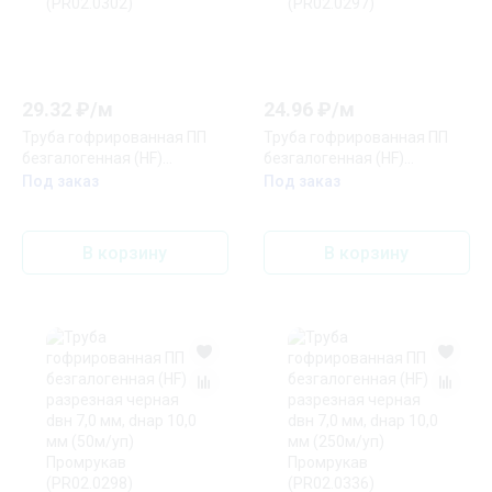
29.32
₽/
м
24.96
₽/
м
Труба гофрированная ПП
Труба гофрированная ПП
безгалогенная (HF)
безгалогенная (HF)
разрезная черная dвн 9,8
разрезная черная dвн 7,0
Под заказ
Под заказ
мм, dнар 13,2 мм (50м/уп)
мм, dнар 10,0 мм (100м/уп)
Промрукав (PR02.0302)
Промрукав (PR02.0297)
В корзину
В корзину