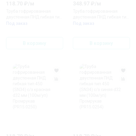
118.70
₽/
м
348.97
₽/
м
Труба гофрированная
Труба гофрированная
двустенная ПНД гибкая тип
двустенная ПНД гибкая тип
450 (SN34) с/з синяя d32 мм
750 (SN24) с/з красная д75
Под заказ
Под заказ
(150м/уп) Промрукав
(100м/уп) Промрукав
(PR15.0271)
В корзину
В корзину