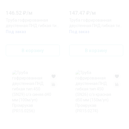
146.52
₽/
м
147.47
₽/
м
Труба гофрированная
Труба гофрированная
двустенная ПНД гибкая тип
двустенная ПНД гибкая тип
450 (SN29) с/з красная d40
450 (SN29) с/з синяя d40 мм
Под заказ
Под заказ
мм (50м/уп) Промрукав
(50м/уп) Промрукав
(PR15.0253)
(PR15.0257)
В корзину
В корзину