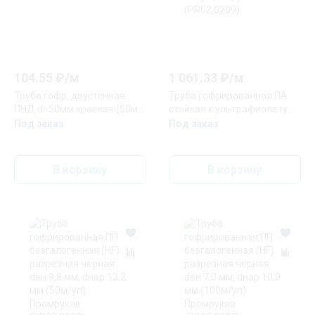
104.55
₽/
м
1 061.33
₽/
м
Труба гофр. двустенная
Труба гофрированная ПА
ПНД d=50мм красная (50м)
стойкая к ультрафиолету
IEK (CTG12-050-K04-050-R)
(УФ)не гор. черная с/з д50
Под заказ
Под заказ
(15м/660м уп/пал)
Промрукав (PR02.0209)
В корзину
В корзину