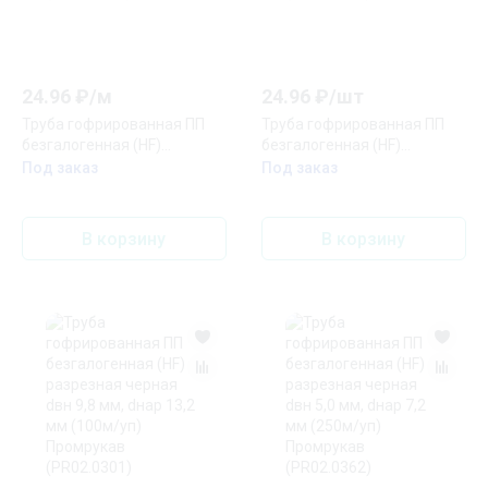
24.96
₽/
м
24.96
₽/
шт
Труба гофрированная ПП
Труба гофрированная ПП
безгалогенная (HF)
безгалогенная (HF)
разрезная черная dвн 7,0
разрезная черная dвн 7,0
Под заказ
Под заказ
мм, dнар 10,0 мм (50м/уп)
мм, dнар 10,0 мм (250м/уп)
Промрукав (PR02.0298)
Промрукав (PR02.0336)
В корзину
В корзину