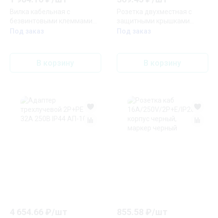
Вилка кабельная с
Розетка двухместная с
безвинтовыми клеммами
защитными крышками
IP67 16A 2P+E 230В
каучуковая 230В 2P+PE 16A
Под заказ
Под заказ
IP44 PROxima
В корзину
В корзину
4 654.66
₽/
шт
855.58
₽/
шт