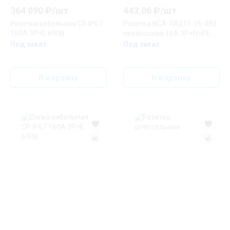
364 090
₽/
шт
443.06
₽/
шт
Розетка кабельная CS IP67
Розетка NCA-SR215-16-380
160A 3P+E 690В
переносная 16А 3P+N+PE
IP44
Под заказ
Под заказ
В корзину
В корзину