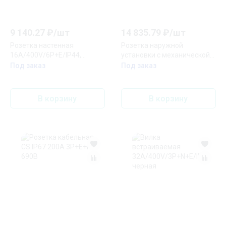
9 140.27
₽/
шт
14 835.79
₽/
шт
Розетка настенная
Розетка наружной
16A/400V/6P+E/IP44,
установки с механической
никелированные контакты
блокировкой и верхним
Под заказ
Под заказ
расположением разъема
IP67 16А 3P+E+N 400В
В корзину
В корзину