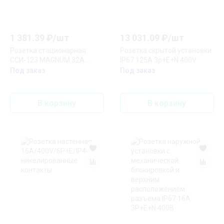
1 381.39
₽/
шт
13 031.09
₽/
шт
Розетка стационарная
Розетка скрытой установки
ССИ-123 MAGNUM 32А
IP67 125A 3p+E+N 400V
2Р+РЕ 220В IP44
Под заказ
Под заказ
В корзину
В корзину