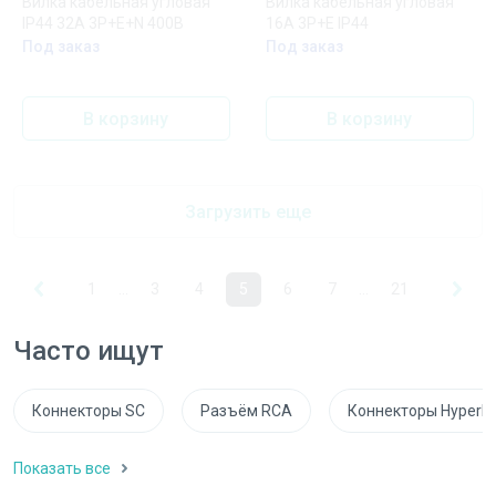
Вилка кабельная угловая
Вилка кабельная угловая
IP44 32A 3P+E+N 400В
16А 3Р+E IP44
Под заказ
Под заказ
В корзину
В корзину
Загрузить еще
1
...
3
4
5
6
7
...
21
Часто ищут
Коннекторы SC
Разъём RCA
Коннекторы Hyperli
Показать все