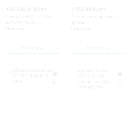
156 138.91
₽/
шт
1 253.99
₽/
шт
Розетка с АВДТ 3P+N+E
Розетка встраиваемая
32А IP44 400В с
прямая
механической блокировкой
16А/230V/1P+N+E/IP44,
Под заказ
Под заказ
фланец 75x75
В корзину
В корзину