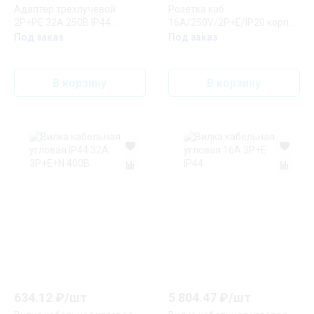
Адаптер трехлучевой
Розетка каб
2Р+РЕ 32А 250В IP44
16A/250V/2P+E/IP20 корпус
АП-103
черный, маркер черный
Под заказ
Под заказ
В корзину
В корзину
634.12
₽/
шт
5 804.47
₽/
шт