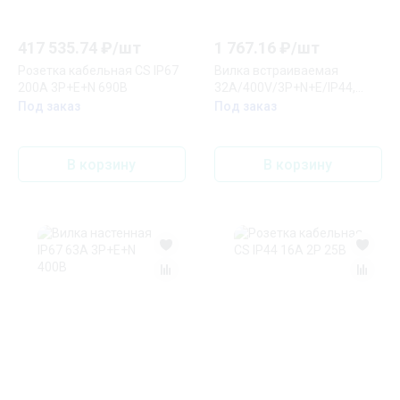
417 535.74
₽/
шт
1 767.16
₽/
шт
Розетка кабельная CS IP67
Вилка встраиваемая
200A 3P+E+N 690В
32А/400V/3P+N+E/IP44,
черная
Под заказ
Под заказ
В корзину
В корзину